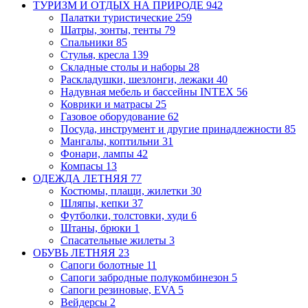
ТУРИЗМ И ОТДЫХ НА ПРИРОДЕ
942
Палатки туристические
259
Шатры, зонты, тенты
79
Спальники
85
Стулья, кресла
139
Складные столы и наборы
28
Раскладушки, шезлонги, лежаки
40
Надувная мебель и бассейны INTEX
56
Коврики и матрасы
25
Газовое оборудование
62
Посуда, инструмент и другие принадлежности
85
Мангалы, коптильни
31
Фонари, лампы
42
Компасы
13
ОДЕЖДА ЛЕТНЯЯ
77
Костюмы, плащи, жилетки
30
Шляпы, кепки
37
Футболки, толстовки, худи
6
Штаны, брюки
1
Спасательные жилеты
3
ОБУВЬ ЛЕТНЯЯ
23
Сапоги болотные
11
Сапоги забродные
полукомбинезон
5
Сапоги резиновые, EVA
5
Вейдерсы
2