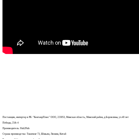
Поставщик, импортер в РБ: "КентаврПлюс" ООО, 223053, Минская область, Минский район, д.Боровляны, ул.40 лет
Победы, 23А-4
Производитель: Fish2Fish
Страна производства: Тианченг 73, Шэньян, Ляонин, Китай