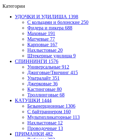
Категории
УДОЧКИ И УДИЛИЩА
1398
С кольцами и болонские
250
Фидера и пикера
688
Маховые
191
Матчевые
77
Карповые
167
Нахлыстовые
20
Штекерные удилища
9
СПИННИНГИ
1576
Универсальные
912
Джиговые/Твичинг
415
Ультралайт
351
Джерковые
36
Кастинговые
80
Троллинговые
68
КАТУШКИ
1444
Безынерционные
1306
С байтраннером
160
Мультипликаторные
113
Нахлыстовые
12
Проводочные
13
ПРИМАНКИ
482