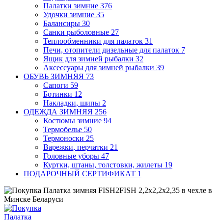
Палатки зимние
376
Удочки зимние
35
Балансиры
30
Санки рыболовные
27
Теплообменники для палаток
31
Печи, отопители дизельные для палаток
7
Ящик для зимней рыбалки
32
Аксессуары для зимней рыбалки
39
ОБУВЬ ЗИМНЯЯ
73
Сапоги
59
Ботинки
12
Накладки, шипы
2
ОДЕЖДА ЗИМНЯЯ
256
Костюмы зимние
94
Термобелье
50
Термоноски
25
Варежки, перчатки
21
Головные уборы
47
Куртки, штаны, толстовки, жилеты
19
ПОДАРОЧНЫЙ СЕРТИФИКАТ
1