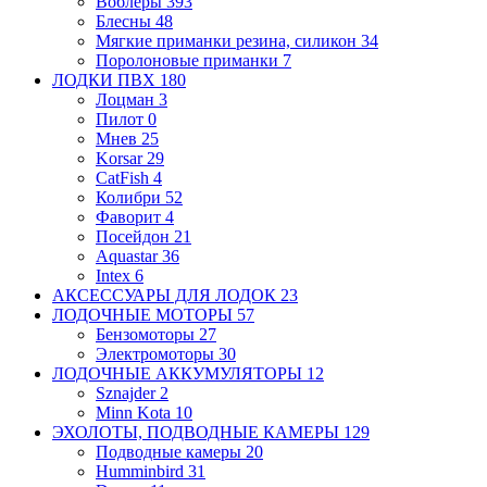
Воблеры
393
Блесны
48
Мягкие приманки
резина, силикон
34
Поролоновые приманки
7
ЛОДКИ ПВХ
180
Лоцман
3
Пилот
0
Мнев
25
Korsar
29
CatFish
4
Колибри
52
Фаворит
4
Посейдон
21
Aquastar
36
Intex
6
АКСЕССУАРЫ ДЛЯ ЛОДОК
23
ЛОДОЧНЫЕ МОТОРЫ
57
Бензомоторы
27
Электромоторы
30
ЛОДОЧНЫЕ АККУМУЛЯТОРЫ
12
Sznajder
2
Minn Kota
10
ЭХОЛОТЫ, ПОДВОДНЫЕ КАМЕРЫ
129
Подводные камеры
20
Humminbird
31