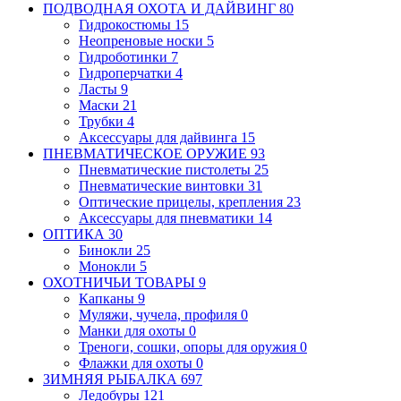
ПОДВОДНАЯ ОХОТА И ДАЙВИНГ
80
Гидрокостюмы
15
Неопреновые носки
5
Гидроботинки
7
Гидроперчатки
4
Ласты
9
Маски
21
Трубки
4
Аксессуары для дайвинга
15
ПНЕВМАТИЧЕСКОЕ ОРУЖИЕ
93
Пневматические пистолеты
25
Пневматические винтовки
31
Оптические прицелы, крепления
23
Аксессуары для пневматики
14
ОПТИКА
30
Бинокли
25
Монокли
5
ОХОТНИЧЬИ ТОВАРЫ
9
Капканы
9
Муляжи, чучела, профиля
0
Манки для охоты
0
Треноги, сошки, опоры для оружия
0
Флажки для охоты
0
ЗИМНЯЯ РЫБАЛКА
697
Ледобуры
121