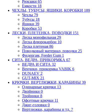
Рюкзаки
65
Емкости
18
ЧЕХЛЫ, ТУБУСЫ, ЯЩИКИ, КОРОБКИ
189
Чехлы
79
Тубусы
18
Ящики
39
Коробки
53
ЛЕСКИ, ПЛЕТЕНКА, ПОВОДКИ
151
Леска монофильная
29
Леска флюрокарбон
10
Леска плетеная
86
Поводковый материал, поводки
25
Фидергам, Feeder Gum
1
СИТА, ВЕДРА, ПРИКОРМКА
67
ВЕДРА И СИТА
32
Венчики, прикормка VABIK
6
DUNAEV
2
GUT-MIX
21
КРЮЧКИ, ВЕРТЛЮЖКИ, КАРАБИНЫ
39
Одинарные крючки
13
Двойники
0
Тройники
8
Офсетные крючки
11
Джиг-головки
0
Вертлюжки, карабины и тд.
7