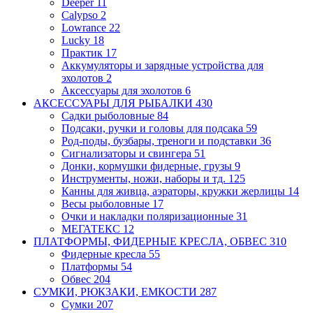
Deeper
11
Calypso
2
Lowrance
22
Lucky
18
Практик
17
Аккумуляторы и зарядные устройства для
эхолотов
2
Аксессуары для эхолотов
6
АКСЕССУАРЫ ДЛЯ РЫБАЛКИ
430
Садки рыболовные
84
Подсаки, ручки и головы для подсака
59
Род-поды, бузбары, треноги и подставки
36
Сигнализаторы и свингера
51
Донки, кормушки фидерные, грузы
9
Инструменты, ножи, наборы и тд.
125
Канны для живца, аэраторы, кружки
жерлицы
14
Весы рыболовные
17
Очки и накладки поляризационные
31
МЕГАТЕКС
12
ПЛАТФОРМЫ, ФИДЕРНЫЕ КРЕСЛА, ОБВЕС
310
Фидерные кресла
55
Платформы
54
Обвес
204
СУМКИ, РЮКЗАКИ, ЕМКОСТИ
287
Сумки
207