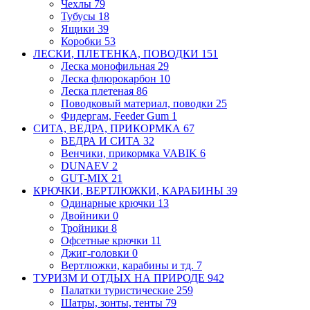
Чехлы
79
Тубусы
18
Ящики
39
Коробки
53
ЛЕСКИ, ПЛЕТЕНКА, ПОВОДКИ
151
Леска монофильная
29
Леска флюрокарбон
10
Леска плетеная
86
Поводковый материал, поводки
25
Фидергам, Feeder Gum
1
СИТА, ВЕДРА, ПРИКОРМКА
67
ВЕДРА И СИТА
32
Венчики, прикормка VABIK
6
DUNAEV
2
GUT-MIX
21
КРЮЧКИ, ВЕРТЛЮЖКИ, КАРАБИНЫ
39
Одинарные крючки
13
Двойники
0
Тройники
8
Офсетные крючки
11
Джиг-головки
0
Вертлюжки, карабины и тд.
7
ТУРИЗМ И ОТДЫХ НА ПРИРОДЕ
942
Палатки туристические
259
Шатры, зонты, тенты
79