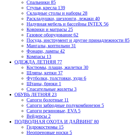
Спальники
85
Стулья, кресла
139
Складные столы и наборы
28
Раскладушки, шезлонги, лежаки
40
Надувная мебель и бассейны INTEX
56
Коврики и матрасы
25
Газовое оборудование
62
Посуда, инструмент и другие принадлежности
85
Мангалы, коптильни
31
Фонари, лампы
42
Компасы
13
ОДЕЖДА ЛЕТНЯЯ
77
Костюмы, плащи, жилетки
30
Шляпы, кепки
37
Футболки, толстовки, худи
6
Штаны, брюки
1
Спасательные жилеты
3
ОБУВЬ ЛЕТНЯЯ
23
Сапоги болотные
11
Сапоги забродные
полукомбинезон
5
Сапоги резиновые, EVA
5
Вейдерсы
2
ПОДВОДНАЯ ОХОТА И ДАЙВИНГ
80
Гидрокостюмы
15
Неопреновые носки
5