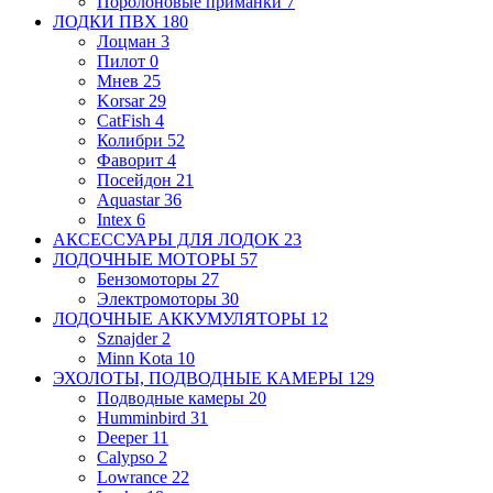
Поролоновые приманки
7
ЛОДКИ ПВХ
180
Лоцман
3
Пилот
0
Мнев
25
Korsar
29
CatFish
4
Колибри
52
Фаворит
4
Посейдон
21
Aquastar
36
Intex
6
АКСЕССУАРЫ ДЛЯ ЛОДОК
23
ЛОДОЧНЫЕ МОТОРЫ
57
Бензомоторы
27
Электромоторы
30
ЛОДОЧНЫЕ АККУМУЛЯТОРЫ
12
Sznajder
2
Minn Kota
10
ЭХОЛОТЫ, ПОДВОДНЫЕ КАМЕРЫ
129
Подводные камеры
20
Humminbird
31
Deeper
11
Calypso
2
Lowrance
22