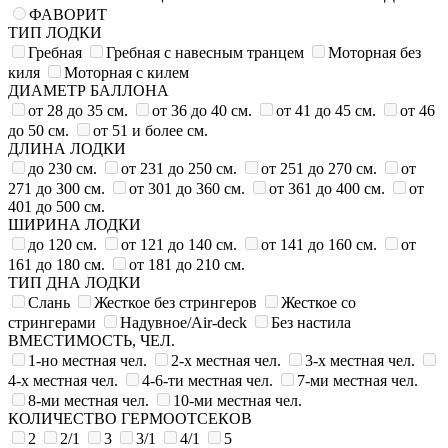
ФАВОРИТ
ТИП ЛОДКИ
Гребная
Гребная с навесным транцем
Моторная без
киля
Моторная с килем
ДИАМЕТР БАЛЛОНА
от 28 до 35 см.
от 36 до 40 см.
от 41 до 45 см.
от 46
до 50 см.
от 51 и более см.
ДЛИНА ЛОДКИ
до 230 см.
от 231 до 250 см.
от 251 до 270 см.
от
271 до 300 см.
от 301 до 360 см.
от 361 до 400 см.
от
401 до 500 см.
ШИРИНА ЛОДКИ
до 120 см.
от 121 до 140 см.
от 141 до 160 см.
от
161 до 180 см.
от 181 до 210 см.
ТИП ДНА ЛОДКИ
Слань
Жесткое без стрингеров
Жесткое со
стрингерами
Надувное/Air-deck
Без настила
ВМЕСТИМОСТЬ, ЧЕЛ.
1-но местная чел.
2-х местная чел.
3-х местная чел.
4-х местная чел.
4-6-ти местная чел.
7-ми местная чел.
8-ми местная чел.
10-ми местная чел.
КОЛИЧЕСТВО ГЕРМООТСЕКОВ
2
2/1
3
3/1
4/1
5