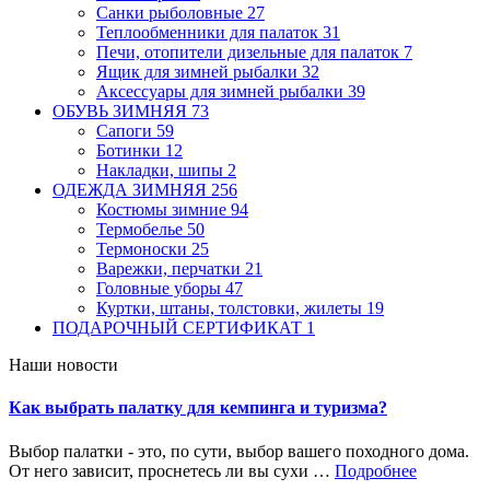
Санки рыболовные
27
Теплообменники для палаток
31
Печи, отопители дизельные для палаток
7
Ящик для зимней рыбалки
32
Аксессуары для зимней рыбалки
39
ОБУВЬ ЗИМНЯЯ
73
Сапоги
59
Ботинки
12
Накладки, шипы
2
ОДЕЖДА ЗИМНЯЯ
256
Костюмы зимние
94
Термобелье
50
Термоноски
25
Варежки, перчатки
21
Головные уборы
47
Куртки, штаны, толстовки, жилеты
19
ПОДАРОЧНЫЙ СЕРТИФИКАТ
1
Наши новости
Как выбрать палатку для кемпинга и туризма?
Выбор палатки - это, по сути, выбор вашего походного дома.
От него зависит, проснетесь ли вы сухи …
Подробнее