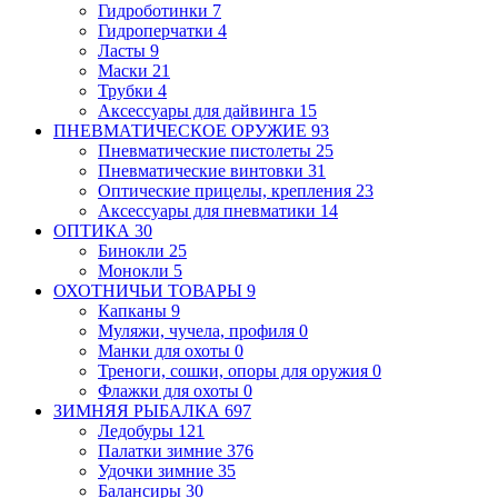
Гидроботинки
7
Гидроперчатки
4
Ласты
9
Маски
21
Трубки
4
Аксессуары для дайвинга
15
ПНЕВМАТИЧЕСКОЕ ОРУЖИЕ
93
Пневматические пистолеты
25
Пневматические винтовки
31
Оптические прицелы, крепления
23
Аксессуары для пневматики
14
ОПТИКА
30
Бинокли
25
Монокли
5
ОХОТНИЧЬИ ТОВАРЫ
9
Капканы
9
Муляжи, чучела, профиля
0
Манки для охоты
0
Треноги, сошки, опоры для оружия
0
Флажки для охоты
0
ЗИМНЯЯ РЫБАЛКА
697
Ледобуры
121
Палатки зимние
376
Удочки зимние
35
Балансиры
30