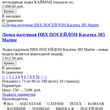
легендарная лодка КАЙМАН показала оп..
2 000.00 руб.
В закладки
В сравнение
Лодка надувная ПВХ ПОСЕЙДОН Касатка 385
Marine
Лодка надувная ПВХ ПОСЕЙДОН Касатка 385 Marine - новая
модель является мореходной модиф..
2 812.50 руб.
В закладки
В сравнение
|<
<
1
2
3
4
5
6
7
8
9
10
>
>|
Показано с 73 по 90 из 180 (всего 10 страниц)
Параметры
Цена
150
—
5100
руб.
Укажите параметры
Производитель
Все
AQUASTAR
CATFISH
INTEX
KORSAR
КОЛИБРИ
ЛОЦМАН
МНЕВ и К
ПОСЕЙДОН