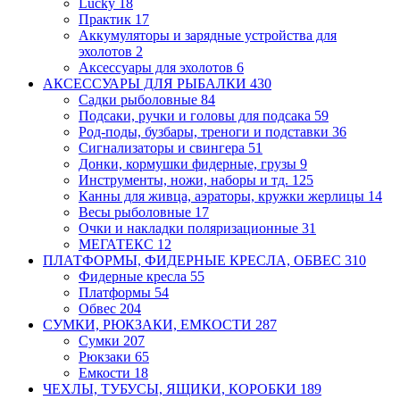
Lucky
18
Практик
17
Аккумуляторы и зарядные устройства для
эхолотов
2
Аксессуары для эхолотов
6
АКСЕССУАРЫ ДЛЯ РЫБАЛКИ
430
Садки рыболовные
84
Подсаки, ручки и головы для подсака
59
Род-поды, бузбары, треноги и подставки
36
Сигнализаторы и свингера
51
Донки, кормушки фидерные, грузы
9
Инструменты, ножи, наборы и тд.
125
Канны для живца, аэраторы, кружки
жерлицы
14
Весы рыболовные
17
Очки и накладки поляризационные
31
МЕГАТЕКС
12
ПЛАТФОРМЫ, ФИДЕРНЫЕ КРЕСЛА, ОБВЕС
310
Фидерные кресла
55
Платформы
54
Обвес
204
СУМКИ, РЮКЗАКИ, ЕМКОСТИ
287
Сумки
207
Рюкзаки
65
Емкости
18
ЧЕХЛЫ, ТУБУСЫ, ЯЩИКИ, КОРОБКИ
189