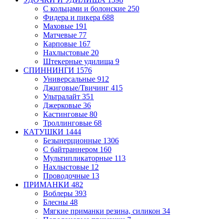
С кольцами и болонские
250
Фидера и пикера
688
Маховые
191
Матчевые
77
Карповые
167
Нахлыстовые
20
Штекерные удилища
9
СПИННИНГИ
1576
Универсальные
912
Джиговые/Твичинг
415
Ультралайт
351
Джерковые
36
Кастинговые
80
Троллинговые
68
КАТУШКИ
1444
Безынерционные
1306
С байтраннером
160
Мультипликаторные
113
Нахлыстовые
12
Проводочные
13
ПРИМАНКИ
482
Воблеры
393
Блесны
48
Мягкие приманки
резина, силикон
34