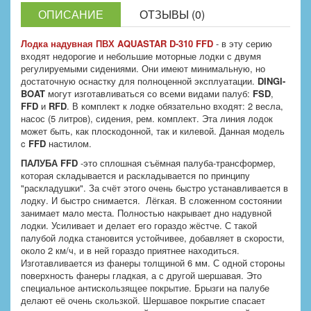
ОПИСАНИЕ
ОТЗЫВЫ (0)
Лодка надувная ПВХ AQUASTAR D-310
FFD
- в эту серию
входят недорогие и небольшие моторные лодки с двумя
регулируемыми сидениями. Они имеют минимальную, но
достаточную оснастку для полноценной эксплуатации.
DINGI-
BOAT
могут изготавливаться со всеми видами палуб:
FSD
,
FFD
и
RFD
. В комплект к лодке обязательно входят: 2 весла,
насос (5 литров), сидения, рем. комплект. Эта линия лодок
может быть, как плоскодонной, так и килевой. Данная модель
c
FFD
настилом.
ПАЛУБА FFD
-это сплошная съёмная палуба-трансформер,
которая складывается и раскладывается по принципу
"раскладушки". За счёт этого очень быстро устанавливается в
лодку. И быстро снимается. Лёгкая. В сложенном состоянии
занимает мало места. Полностью накрывает дно надувной
лодки. Усиливает и делает его гораздо жёстче. С такой
палубой лодка становится устойчивее, добавляет в скорости,
около 2 км/ч, и в ней гораздо приятнее находиться.
Изготавливается из фанеры толщиной 6 мм. С одной стороны
поверхность фанеры гладкая, а с другой шершавая. Это
специальное антискользящее покрытие. Брызги на палубе
делают её очень скользкой. Шершавое покрытие спасает