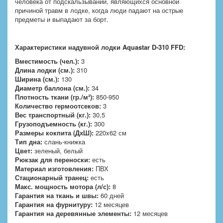
человека от подскальзываний, являющихся основной
причиной травм в лодке, когда люди падают на острые
предметы и выпадают за борт.
Характеристики надувной лодки Aquastar D-310 FFD:
Вместимость (чел.):
3
Длина лодки (см.):
310
Ширина (см.):
130
Диаметр баллона (см.):
34
Плотность ткани (гр./м²):
850-950
Количество гермоотсеков:
3
Вес транспортный (кг.):
30,5
Грузоподъемность (кг.):
300
Размеры кокпита (ДхШ):
220x62 см
Тип дна:
слань-книжка
Цвет:
зеленый, белый
Рюкзак для переноски:
есть
Материал изготовления:
ПВХ
Стационарный транец:
есть
Макс. мощность мотора (л/с):
8
Гарантия на ткань и швы:
60 дней
Гарантия на фурнитуру:
12 месяцев
Гарантия на деревянные элементы:
12 месяцев