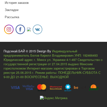
История заказов
Закладки
Рассылка
Подсекай.БАЙ © 2015 Design By
Индивидуальный
предприниматель Белов Кирилл Владимирович УНП: 192466493
Юридический адрес г. Минск ул. Украинки 4-1-497 Свидетельство о
государственной регистрации от 27.04.2015 выдано Минским
горисполкомом Интернет-магазин зарегистрирован в Торговом
реестре 25.06.2015 г. Режим работы: ПОНЕДЕЛЬНИК-СУББОТА С
9-00 ДО 21-00 ВОСКРЕСЕНЬЕ: ВЫХОДНОЙ