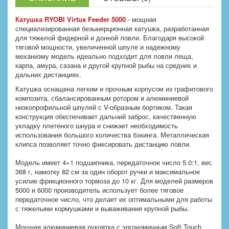
Катушка RYOBI Virtus Feeder 5000
- мощная
специализированная безынерционная катушка, разработанная
для тяжелой фидерной и донной ловли. Благодаря высокой
тяговой мощности, увеличенной шпуле и надежному
механизму модель идеально подходит для ловли леща,
карпа, амура, сазана и другой крупной рыбы на средних и
дальних дистанциях.
Катушка оснащена легким и прочным корпусом из графитового
композита, сбалансированным ротором и алюминиевой
низкопрофильной шпулей с V-образным бортиком. Такая
конструкция обеспечивает дальний заброс, качественную
укладку плетеного шнура и снижает необходимость
использования большого количества бэкинга. Металлическая
клипса позволяет точно фиксировать дистанцию ловли.
Модель имеет 4+1 подшипника, передаточное число 5.0:1, вес
368 г, намотку 82 см за один оборот ручки и максимальное
усилие фрикционного тормоза до 10 кг. Для моделей размеров
5000 и 6000 производитель использует более тяговое
передаточное число, что делает их оптимальными для работы
с тяжелыми кормушками и вываживания крупной рыбы.
Мощная алюминиевая рукоятка с эргономичным Soft Touch