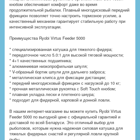
кнобом обеспечивает комфорт даже во время
продолжительной рыбалки. Плавный многодисковый передний
фрикцион позволяет точно настроить тормозное усилие, а
качественный механизм гарантирует стабильную работу при
интенсивной эксплуатации.
Преимущества Ryobi Virtus Feeder 5000
* специализированная катушка для тяжелого фидера;
* передаточное число 5.0:1 для высокой тяговой мощности;
* 4+1 качественных подшипника;
* алюминиевая низкопрофильная шпуля;
* V-образный бортик шпули для дальнего заброса;
* металлическая клипса для фиксации дистанции;
* передний многодисковый фрикцион с нагрузкой до 10 кг;
* прочная металлическая рукоятка с Soft Touch кнобом;
* плавная укладка лески и плетеного шнура;
* подходит для фидерной, карповой и донной ловли.
В нашем интернет-магазине вы можете купить Ryobi Virtus
Feeder 5000 по выгодной цене с официальной гарантией и
доставкой по всей Беларуси. Это отличный выбор для
рыболовов, которым нужна надежная силовая катушка для
тяжелых фидерных снастей и регулярной ловли крупной
рыбы.