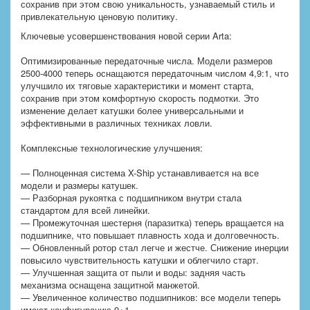
сохранив при этом свою уникальность, узнаваемый стиль и
привлекательную ценовую политику.
Ключевые усовершенствования новой серии Arta:
Оптимизированные передаточные числа. Модели размеров
2500-4000 теперь оснащаются передаточным числом 4,9:1, что
улучшило их тяговые характеристики и момент старта,
сохранив при этом комфортную скорость подмотки. Это
изменение делает катушки более универсальными и
эффективными в различных техниках ловли.
Комплексные технологические улучшения:
— Полноценная система X-Ship устанавливается на все
модели и размеры катушек.
— Разборная рукоятка с подшипником внутри стала
стандартом для всей линейки.
— Промежуточная шестерня (паразитка) теперь вращается на
подшипнике, что повышает плавность хода и долговечность.
— Обновленный ротор стал легче и жестче. Снижение инерции
повысило чувствительность катушки и облегчило старт.
— Улучшенная защита от пыли и воды: задняя часть
механизма оснащена защитной манжетой.
— Увеличенное количество подшипников: все модели теперь
имеют конфигурацию 9+1.