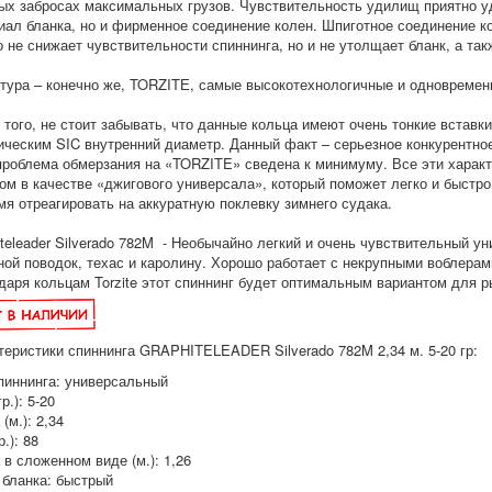
ых забросах максимальных грузов. Чувствительность удилищ приятно уд
иал бланка, но и фирменное соединение колен. Шпиготное соединение к
о не снижает чувствительности спиннинга, но и не утолщает бланк, а та
тура – конечно же, TORZITЕ, самые высокотехнологичные и одновременн
 того, не стоит забывать, что данные кольца имеют очень тонкие вставки
ическим SIC внутренний диаметр. Данный факт – серьезное конкурентно
проблема обмерзания на «TORZITE» сведена к минимуму. Все эти характе
ом в качестве «джигового универсала», который поможет легко и быстро
мя отреагировать на аккуратную поклевку зимнего судака.
iteleader Silverado 782M - Необычайно легкий и очень чувствительный у
ной поводок, техас и каролину. Хорошо работает с некрупными воблерам
даря кольцам Torzite этот спиннинг будет оптимальным вариантом для р
теристики спиннинга GRAPHITELEADER Silverado 782M 2,34 м. 5-20 гр:
пиннинга: универсальный
р.): 5-20
(м.): 2,34
р.): 88
 в сложенном виде (м.): 1,26
 бланка: быстрый