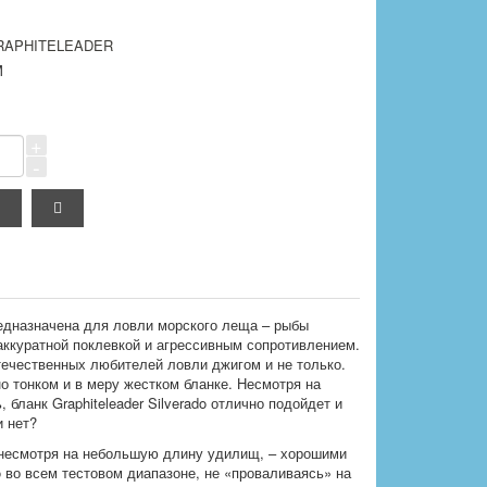
RAPHITELEADER
M
+
-
редназначена для ловли морского леща – рыбы
аккуратной поклевкой и агрессивным сопротивлением.
ечественных любителей ловли джигом и не только.
о тонком и в меру жестком бланке. Несмотря на
бланк Graphiteleader Silverado отлично подойдет и
и нет?
, несмотря на небольшую длину удилищ, – хорошими
 во всем тестовом диапазоне, не «проваливаясь» на