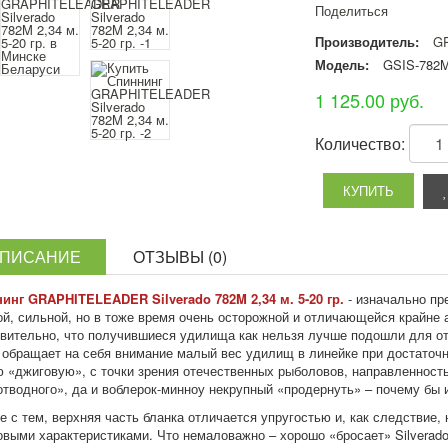
Поделиться
Производитель:
G
Модель:
GSIS-782
1 125.00 руб.
Количество:
ПИСАНИЕ
ОТЗЫВЫ (0)
инг GRAPHITELEADER Silverado 782M 2,34 м. 5-20 гр.
- изначально п
ой, сильной, но в тоже время очень осторожной и отличающейся крайне 
вительно, что получившиеся удилища как нельзя лучше подошли для от
 обращает на себя внимание малый вес удилищ в линейке при достаточн
 «джиговую», с точки зрения отечественных рыболовов, направленность, 
отводного», да и воблерок-минноу некрупный «продернуть» – почему бы 
е с тем, верхняя часть бланка отличается упругостью и, как следствие
овыми характеристиками. Что немаловажно – хорошо «бросает» Silverado