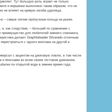
ивляет. Тут большую роль играет не только
омля и вершинки выполнено таким образом, что не
кже не влияет на кривую изгиба удилища.
о – самые легкие пропускные кольца на рынке.
, и, как следствие, – больший по сравнению с
е преимущество для любителей зимнего спиннинга,
ристики делают Graphiteleader Silverado отличным
 перестроиться с одного монтажа на другой и
ниверсал с акцентом на джиговую ловлю, в том числе
и и блеснами во всем своем тестовом диапазоне.
ыбалки по открытой воде в зимнее время года.