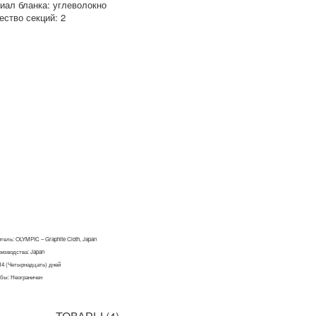
иал бланка: углеволокно
ество секций: 2
итель:
OLYMPIC – Graphite Cloth, Japan
оизводства: Japan
 14 (Четырнадцать) дней
бы: Неограничен