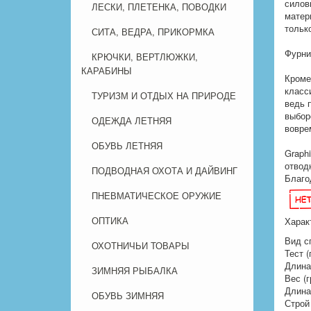
силов
ЛЕСКИ, ПЛЕТЕНКА, ПОВОДКИ
матер
тольк
СИТА, ВЕДРА, ПРИКОРМКА
Фурни
КРЮЧКИ, ВЕРТЛЮЖКИ,
КАРАБИНЫ
Кроме
класс
ТУРИЗМ И ОТДЫХ НА ПРИРОДЕ
ведь 
выбор
ОДЕЖДА ЛЕТНЯЯ
вовре
ОБУВЬ ЛЕТНЯЯ
Graph
отвод
ПОДВОДНАЯ ОХОТА И ДАЙВИНГ
Благо
ПНЕВМАТИЧЕСКОЕ ОРУЖИЕ
ОПТИКА
Харак
Вид с
ОХОТНИЧЬИ ТОВАРЫ
Тест (г
Длина 
ЗИМНЯЯ РЫБАЛКА
Вес (г
Длина
ОБУВЬ ЗИМНЯЯ
Строй