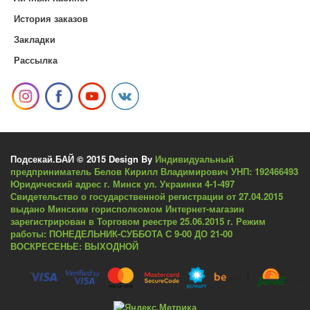
История заказов
Закладки
Рассылка
Подсекай.БАЙ © 2015 Design By
Индивидуальный
предприниматель Белов Кирилл Владимирович УНП: 192466493
Юридический адрес г. Минск ул. Украинки 4-1-497
Свидетельство о государственной регистрации от 27.04.2015
выдано Минским горисполкомом Интернет-магазин
зарегистрирован в Торговом реестре 25.06.2015 г. Режим
работы: ПОНЕДЕЛЬНИК-СУББОТА С 9-00 ДО 21-00
ВОСКРЕСЕНЬЕ: ВЫХОДНОЙ