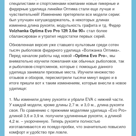
спецалистами и спортсменами компании новые пикерные и
фидерные удилища линейки Оптима стали еще лучше и
чувствительней! Изменению претерпели все модели серии:
был улучшен катушкодержатель, в некоторых длинах
изменена длина рукояти, модульность графита и тд. Фидер
Volzhanka Optima Evo Pro 12ft 3.6м 90+
стал более
сбалансирован и утратил недостатки первых серий.
Обновленная версия уже ставшего культовым среди сотен
тысяч рыболовов фидерного удилища «Волжанка Оптима».
Перед началом работы над новой «
Optima Evo Pro
», мы
внимательно изучили пожелания как обычных рыболовов, так
и рыболовов-спортсменов, которые с помощью данного
удилища занимали призовые места. Изучили множество
отзывов и обзоров, пересмотрели тысячи минут видео и в
итоге пришли вот к таким изменениям, которые внесли в новое
удилище:
1. Мы изменили длину рукояти и убрали EVA с нижней части.
У каждой модели, кроме длины 2,7 м. и 3,0 м., длина рукояти
своя. По сравнению с прежними моделями удилища «Evo Pro»
длиной 3,6 и 3,9 м. получили удлиненные рукояти, а длиной
4,2 м. – укороченную. Теперь рукояти полностью
изготавливаются из псевдо-пробки, что значительно повысило
комфорт и удобство при ловле.