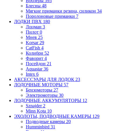
Воблеры
393
Блесны
48
Мягкие приманки
резина, силикон
34
Поролоновые приманки
7
ЛОДКИ ПВХ
180
Лоцман
3
Пилот
0
Мнев
25
Korsar
29
CatFish
4
Колибри
52
Фаворит
4
Посейдон
21
Aquastar
36
Intex
6
АКСЕССУАРЫ ДЛЯ ЛОДОК
23
ЛОДОЧНЫЕ МОТОРЫ
57
Бензомоторы
27
Электромоторы
30
ЛОДОЧНЫЕ АККУМУЛЯТОРЫ
12
Sznajder
2
Minn Kota
10
ЭХОЛОТЫ, ПОДВОДНЫЕ КАМЕРЫ
129
Подводные камеры
20
Humminbird
31