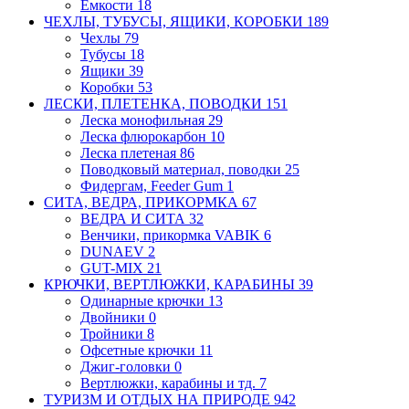
Емкости
18
ЧЕХЛЫ, ТУБУСЫ, ЯЩИКИ, КОРОБКИ
189
Чехлы
79
Тубусы
18
Ящики
39
Коробки
53
ЛЕСКИ, ПЛЕТЕНКА, ПОВОДКИ
151
Леска монофильная
29
Леска флюрокарбон
10
Леска плетеная
86
Поводковый материал, поводки
25
Фидергам, Feeder Gum
1
СИТА, ВЕДРА, ПРИКОРМКА
67
ВЕДРА И СИТА
32
Венчики, прикормка VABIK
6
DUNAEV
2
GUT-MIX
21
КРЮЧКИ, ВЕРТЛЮЖКИ, КАРАБИНЫ
39
Одинарные крючки
13
Двойники
0
Тройники
8
Офсетные крючки
11
Джиг-головки
0
Вертлюжки, карабины и тд.
7
ТУРИЗМ И ОТДЫХ НА ПРИРОДЕ
942