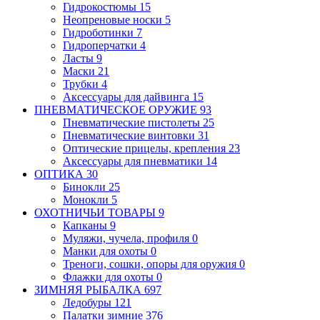
Гидрокостюмы
15
Неопреновые носки
5
Гидроботинки
7
Гидроперчатки
4
Ласты
9
Маски
21
Трубки
4
Аксессуары для дайвинга
15
ПНЕВМАТИЧЕСКОЕ ОРУЖИЕ
93
Пневматические пистолеты
25
Пневматические винтовки
31
Оптические прицелы, крепления
23
Аксессуары для пневматики
14
ОПТИКА
30
Бинокли
25
Монокли
5
ОХОТНИЧЬИ ТОВАРЫ
9
Капканы
9
Муляжи, чучела, профиля
0
Манки для охоты
0
Треноги, сошки, опоры для оружия
0
Флажки для охоты
0
ЗИМНЯЯ РЫБАЛКА
697
Ледобуры
121
Палатки зимние
376