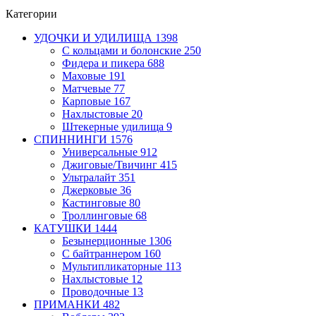
Категории
УДОЧКИ И УДИЛИЩА
1398
С кольцами и болонские
250
Фидера и пикера
688
Маховые
191
Матчевые
77
Карповые
167
Нахлыстовые
20
Штекерные удилища
9
СПИННИНГИ
1576
Универсальные
912
Джиговые/Твичинг
415
Ультралайт
351
Джерковые
36
Кастинговые
80
Троллинговые
68
КАТУШКИ
1444
Безынерционные
1306
С байтраннером
160
Мультипликаторные
113
Нахлыстовые
12
Проводочные
13
ПРИМАНКИ
482