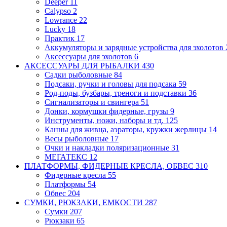
Deeper
11
Calypso
2
Lowrance
22
Lucky
18
Практик
17
Аккумуляторы и зарядные устройства для эхолотов
Аксессуары для эхолотов
6
АКСЕССУАРЫ ДЛЯ РЫБАЛКИ
430
Садки рыболовные
84
Подсаки, ручки и головы для подсака
59
Род-поды, бузбары, треноги и подставки
36
Сигнализаторы и свингера
51
Донки, кормушки фидерные, грузы
9
Инструменты, ножи, наборы и тд.
125
Канны для живца, аэраторы, кружки
жерлицы
14
Весы рыболовные
17
Очки и накладки поляризационные
31
МЕГАТЕКС
12
ПЛАТФОРМЫ, ФИДЕРНЫЕ КРЕСЛА, ОБВЕС
310
Фидерные кресла
55
Платформы
54
Обвес
204
СУМКИ, РЮКЗАКИ, ЕМКОСТИ
287
Сумки
207
Рюкзаки
65