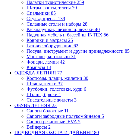
Палатки туристические
259
Шатры, зонты, тенты
79
Спальники
85
Стулья, кресла
139
Складные столы и наборы
28
Раскладушки, шезлонги, лежаки
40
Надувная мебель и бассейны INTEX
56
Коврики и матрасы
25
Газовое оборудование
62
Посуда, инструмент и другие принадлежности
85
Мангалы, коптильни
31
Фонари, лампы
42
Компасы
13
ОДЕЖДА ЛЕТНЯЯ
77
Костюмы, плащи, жилетки
30
Шляпы, кепки
37
Футболки, толстовки, худи
6
Штаны, брюки
1
Спасательные жилеты
3
ОБУВЬ ЛЕТНЯЯ
23
Сапоги болотные
11
Сапоги забродные
полукомбинезон
5
Сапоги резиновые, EVA
5
Вейдерсы
2
ПОДВОДНАЯ ОХОТА И ДАЙВИНГ
80