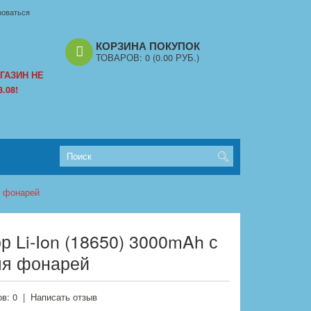
роваться
КОРЗИНА ПОКУПОК
ТОВАРОВ:
0
(0.00 РУБ.)
ГАЗИН НЕ
.08!
я фонарей
р Li-Ion (18650) 3000mAh с
ля фонарей
в: 0
|
Написать отзыв