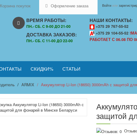
Корзина покупок
Оформление заказа
Войти
или
зарегистри
ВРЕМЯ РАБОТЫ:
НАШИ КОНТАКТЫ:
ПН.- CБ. С 9-00 ДО 21-00
+375 29 767-55-52
+375 29 104-55-52
!МА
ДОСТАВКА ЗАКАЗОВ:
РАБОТАЕТ С 06.08 ПО 08
ПН.- CБ. С 11-00 ДО 22-00
ОНТАКТЫ
СКИДКИ%
СТАТЬИ
одитель
ARMIX
Аккумулятор Li-Ion (18650) 3000mAh с защитой дл
Аккумулято
защитой д
Отзыво