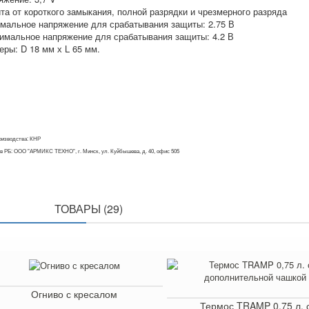
ита от короткого замыкания, полной разрядки и чрезмерного разряда
имальное напряжение для срабатывания защиты: 2.75 В
симальное напряжение для срабатывания защиты: 4.2 В
еры: D 18 мм х L 65 мм.
оизводства: КНР
в РБ: ООО "АРМИКС ТЕХНО", г. Минск, ул. Куйбышева, д. 40, офис 505
ПОХОЖИЕ
ТОВАРЫ (29)
Огниво с кресалом
Термос TRAMP 0,75 л. 