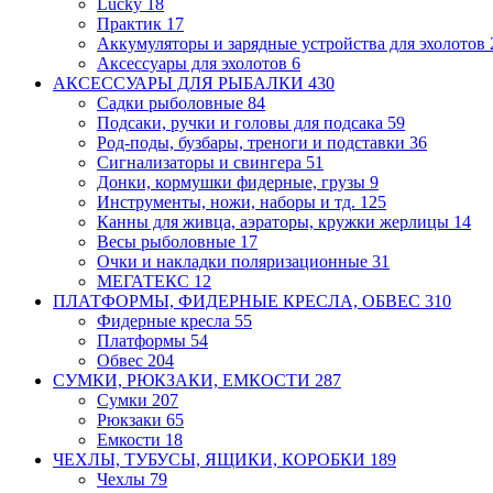
Lucky
18
Практик
17
Аккумуляторы и зарядные устройства для эхолотов
Аксессуары для эхолотов
6
АКСЕССУАРЫ ДЛЯ РЫБАЛКИ
430
Садки рыболовные
84
Подсаки, ручки и головы для подсака
59
Род-поды, бузбары, треноги и подставки
36
Сигнализаторы и свингера
51
Донки, кормушки фидерные, грузы
9
Инструменты, ножи, наборы и тд.
125
Канны для живца, аэраторы, кружки
жерлицы
14
Весы рыболовные
17
Очки и накладки поляризационные
31
МЕГАТЕКС
12
ПЛАТФОРМЫ, ФИДЕРНЫЕ КРЕСЛА, ОБВЕС
310
Фидерные кресла
55
Платформы
54
Обвес
204
СУМКИ, РЮКЗАКИ, ЕМКОСТИ
287
Сумки
207
Рюкзаки
65
Емкости
18
ЧЕХЛЫ, ТУБУСЫ, ЯЩИКИ, КОРОБКИ
189
Чехлы
79