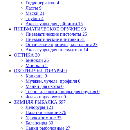
Гидроперчатки
4
Ласты
9
Маски
21
Трубки
4
Аксессуары для дайвинга
15
ПНЕВМАТИЧЕСКОЕ ОРУЖИЕ
93
Пневматические пистолеты
25
Пневматические винтовки
31
Оптические прицелы, крепления
23
Аксессуары для пневматики
14
ОПТИКА
30
Бинокли
25
Монокли
5
ОХОТНИЧЬИ ТОВАРЫ
9
Капканы
9
Муляжи, чучела, профиля
0
Манки для охоты
0
Треноги, сошки, опоры для оружия
0
Флажки для охоты
0
ЗИМНЯЯ РЫБАЛКА
697
Ледобуры
121
Палатки зимние
376
Удочки зимние
35
Балансиры
30
Санки рыболовные
27