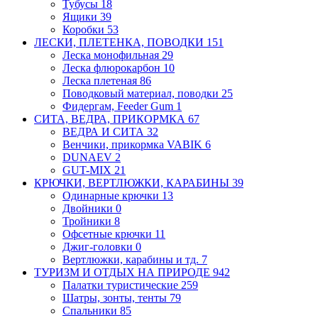
Тубусы
18
Ящики
39
Коробки
53
ЛЕСКИ, ПЛЕТЕНКА, ПОВОДКИ
151
Леска монофильная
29
Леска флюрокарбон
10
Леска плетеная
86
Поводковый материал, поводки
25
Фидергам, Feeder Gum
1
СИТА, ВЕДРА, ПРИКОРМКА
67
ВЕДРА И СИТА
32
Венчики, прикормка VABIK
6
DUNAEV
2
GUT-MIX
21
КРЮЧКИ, ВЕРТЛЮЖКИ, КАРАБИНЫ
39
Одинарные крючки
13
Двойники
0
Тройники
8
Офсетные крючки
11
Джиг-головки
0
Вертлюжки, карабины и тд.
7
ТУРИЗМ И ОТДЫХ НА ПРИРОДЕ
942
Палатки туристические
259
Шатры, зонты, тенты
79
Спальники
85