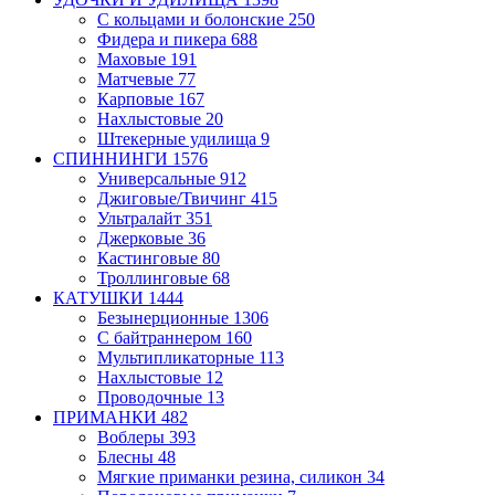
С кольцами и болонские
250
Фидера и пикера
688
Маховые
191
Матчевые
77
Карповые
167
Нахлыстовые
20
Штекерные удилища
9
СПИННИНГИ
1576
Универсальные
912
Джиговые/Твичинг
415
Ультралайт
351
Джерковые
36
Кастинговые
80
Троллинговые
68
КАТУШКИ
1444
Безынерционные
1306
С байтраннером
160
Мультипликаторные
113
Нахлыстовые
12
Проводочные
13
ПРИМАНКИ
482
Воблеры
393
Блесны
48
Мягкие приманки
резина, силикон
34