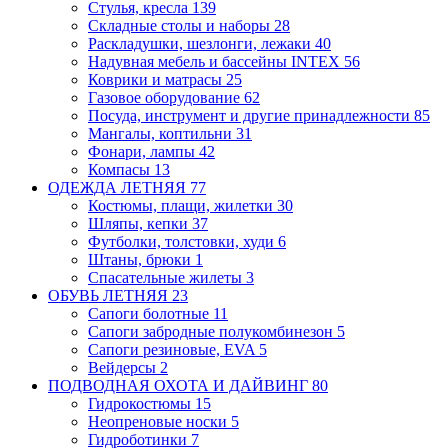
Стулья, кресла
139
Складные столы и наборы
28
Раскладушки, шезлонги, лежаки
40
Надувная мебель и бассейны INTEX
56
Коврики и матрасы
25
Газовое оборудование
62
Посуда, инструмент и другие принадлежности
85
Мангалы, коптильни
31
Фонари, лампы
42
Компасы
13
ОДЕЖДА ЛЕТНЯЯ
77
Костюмы, плащи, жилетки
30
Шляпы, кепки
37
Футболки, толстовки, худи
6
Штаны, брюки
1
Спасательные жилеты
3
ОБУВЬ ЛЕТНЯЯ
23
Сапоги болотные
11
Сапоги забродные
полукомбинезон
5
Сапоги резиновые, EVA
5
Вейдерсы
2
ПОДВОДНАЯ ОХОТА И ДАЙВИНГ
80
Гидрокостюмы
15
Неопреновые носки
5
Гидроботинки
7