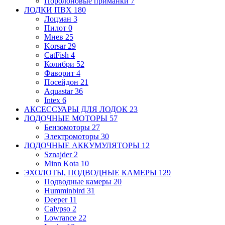
Поролоновые приманки
7
ЛОДКИ ПВХ
180
Лоцман
3
Пилот
0
Мнев
25
Korsar
29
CatFish
4
Колибри
52
Фаворит
4
Посейдон
21
Aquastar
36
Intex
6
АКСЕССУАРЫ ДЛЯ ЛОДОК
23
ЛОДОЧНЫЕ МОТОРЫ
57
Бензомоторы
27
Электромоторы
30
ЛОДОЧНЫЕ АККУМУЛЯТОРЫ
12
Sznajder
2
Minn Kota
10
ЭХОЛОТЫ, ПОДВОДНЫЕ КАМЕРЫ
129
Подводные камеры
20
Humminbird
31
Deeper
11
Calypso
2
Lowrance
22