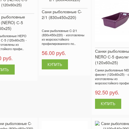
Сани рыболовные C-
 рыболовные
2/1 (830х450х220)
(NERO) С-5
60х25)
Сани рыболовные C-2/1
(830х450х220) - изготовлены
рыболовные НЕРО
из морозостойкого
С-5 (120х60х25) -
профилированного по..
готовлены из
тойкого профи..
Санки рыболовн
56.00 руб.
NERO С-5 фиоле
0 руб.
(120х60х25)
Санки рыболовные N
фиолет (120х60х25) - 
изготовлены из
морозостойкого профил
92.50 руб.