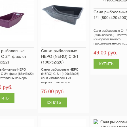
Сани рыболовные
1/1 (800х420х200
Сани рыболовные C-1/
(800х420х200) - изгот
из морозостойкого
профилированного по..
 рыболовные
Санки рыболовные
49.00 руб.
С-2/1 фиолет
НЕРО (NERO) С-3/1
5х22)
(100х52х26)
рыболовные НЕРО
Санки рыболовные НЕРО
С-2/1 фиол (83х45х22) -
(NERO) С-3/1 (100х52х26) -
готовлены из моро..
сани изготовлены из
морозостойкого про..
0 руб.
75.00 руб.