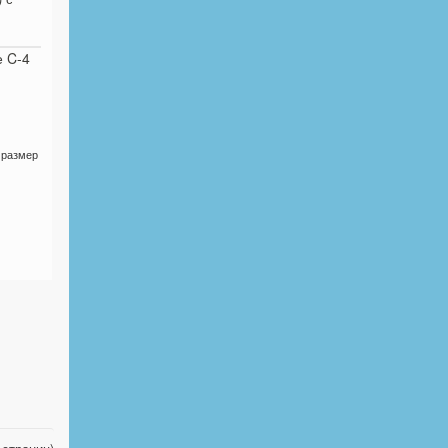
 C-4
 размер