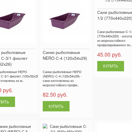
Сани рыболовные
1/2 (770х440х220
Сани рыболовные C-1/
(770х440х220) - изгот
из морозостойкого
профилированного по..
 рыболовные
Санки рыболовные
45.00 руб.
С-3/1 фиолет
NERO С-4 (120х54х29)
52х26)
рыболовные НЕРО
Санки рыболовные НЕРО
С-3/1 фиолет (100х52х26) -
(NERO) С-4 (120х54х29) -
готовлены из м..
сани изготовлены из
морозостойкого профи..
0 руб.
82.50 руб.