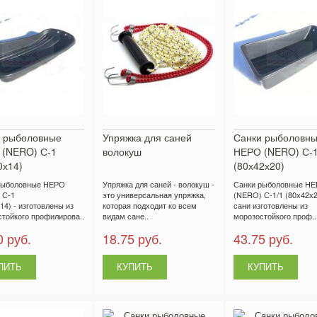
 рыболовные
Упряжка для саней
Санки рыболовн
(NERO) С-1
волокуш
НЕРО (NERO) С-1
0х14)
(80х42х20)
рыболовные НЕРО
Упряжка для саней - волокуш -
Санки рыболовные Н
 С-1
это универсальная упряжка,
(NERO) С-1/1 (80х42х2
14) - изготовлены из
которая подходит ко всем
сани изготовлены из
тойкого профилирова..
видам сане..
морозостойкого проф..
0 руб.
18.75 руб.
43.75 руб.