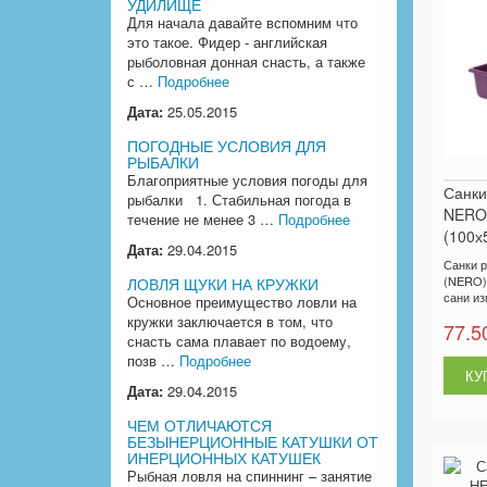
УДИЛИЩЕ
Для начала давайте вспомним что
это такое. Фидер - английская
рыболовная донная снасть, а также
с …
Подробнее
Дата:
25.05.2015
ПОГОДНЫЕ УСЛОВИЯ ДЛЯ
РЫБАЛКИ
Благоприятные условия погоды для
Санки
рыбалки 1. Стабильная погода в
NERO 
течение не менее 3 …
Подробнее
(100х
Дата:
29.04.2015
Санки 
(NERO) 
ЛОВЛЯ ЩУКИ НА КРУЖКИ
сани из
Основное преимущество ловли на
кружки заключается в том, что
77.5
снасть сама плавает по водоему,
позв …
Подробнее
Дата:
29.04.2015
ЧЕМ ОТЛИЧАЮТСЯ
БЕЗЫНЕРЦИОННЫЕ КАТУШКИ ОТ
ИНЕРЦИОННЫХ КАТУШЕК
Рыбная ловля на спиннинг – занятие