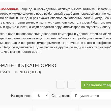
рыболовные
- еще один необходимый атрибут рыбака-зимника. Незамен
которую можно сложить весь рыболовный скарб для передвежения по ль
ий лещатник не один раз скажет спасибо рыболовным саням, когда нео
ь к месту ловли зимнюю палатку, ящик или кресло, газовый баллон, ле
ы и другие снасти, а идти придется пару километров по глубокому снегу
лке любое приспособление добавляет комфорта и удовольствия от люб
дной из таких составляющих зимней рыбалки - это рыбацкие санки. Кто 
ьзовал санки во время зимней рыбалки - тот ничего не знает о комфорте
. Ведь передвигаясь с одно места на другое по льду и снегу так не удо
то, что можно просто вести.
РИТЕ ПОДКАТЕГОРИЮ
ERMAN
NERO (НЕРО)
Сравнение товар
На странице:
Сортировка: