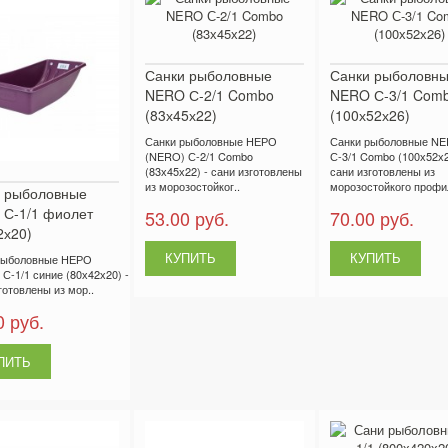
Санки рыболовные
Санки рыболовн
NERO С-2/1 Combo
NERO С-3/1 Com
(83х45х22)
(100х52х26)
Санки рыболовные НЕРО
Санки рыболовные N
(NERO) С-2/1 Combo
С-3/1 Combo (100х52х2
(83х45х22) - сани изготовлены
сани изготовлены из
из морозостойког..
морозостойкого профи
 рыболовные
С-1/1 фиолет
53.00 руб.
70.00 руб.
2х20)
рыболовные НЕРО
С-1/1 синие (80х42х20) -
готовлены из мор..
0 руб.