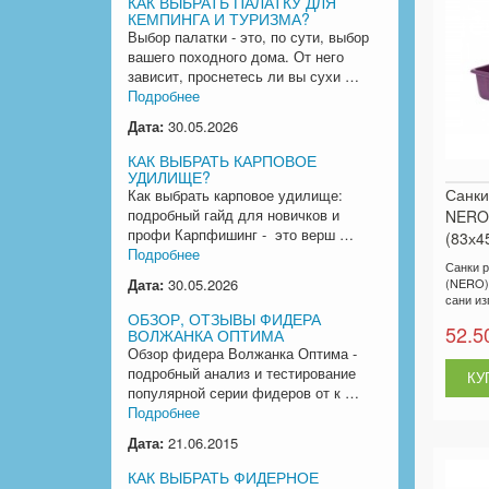
КАК ВЫБРАТЬ ПАЛАТКУ ДЛЯ
КЕМПИНГА И ТУРИЗМА?
Выбор палатки - это, по сути, выбор
вашего походного дома. От него
зависит, проснетесь ли вы сухи …
Подробнее
Дата:
30.05.2026
КАК ВЫБРАТЬ КАРПОВОЕ
УДИЛИЩЕ?
Санки
Как выбрать карповое удилище:
подробный гайд для новичков и
NERO 
профи Карпфишинг - это верш …
(83х4
Подробнее
Санки 
(NERO) 
Дата:
30.05.2026
сани из
ОБЗОР, ОТЗЫВЫ ФИДЕРА
52.5
ВОЛЖАНКА ОПТИМА
Обзор фидера Волжанка Оптима -
подробный анализ и тестирование
популярной серии фидеров от к …
Подробнее
Дата:
21.06.2015
КАК ВЫБРАТЬ ФИДЕРНОЕ