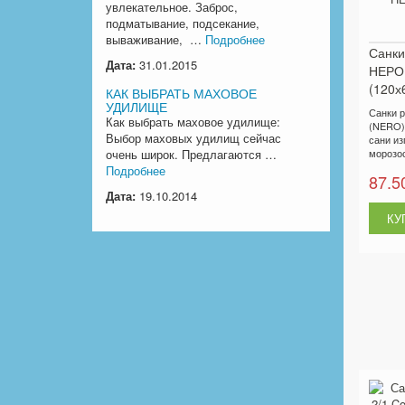
увлекательное. Заброс,
подматывание, подсекание,
вываживание, …
Подробнее
Санки
Дата:
31.01.2015
НЕРО 
(120х
КАК ВЫБРАТЬ МАХОВОЕ
УДИЛИЩЕ
Санки 
Как выбрать маховое удилище:
(NERO) 
Выбор маховых удилищ сейчас
сани из
очень широк. Предлагаются …
морозос
Подробнее
87.5
Дата:
19.10.2014