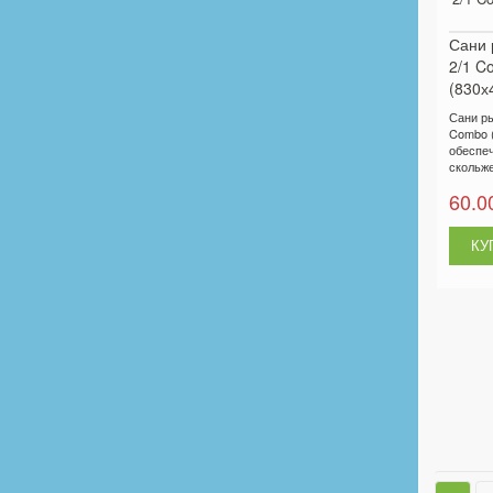
Сани 
2/1 C
(830х
Сани р
Combo 
обеспе
скольже
60.0