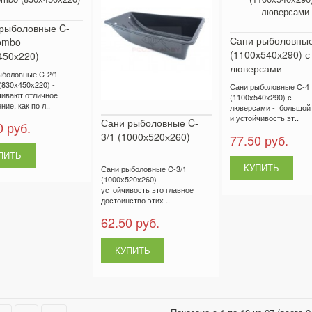
рыболовные C-
Сани рыболовные
ombo
(1100х540х290) с
450х220)
люверсами
ыболовные C-2/1
(830х450х220) -
Сани рыболовные C-4
чивают отличное
(1100х540х290) с
ние, как по л..
люверсами - большой
и устойчивость эт..
Сани рыболовные C-
0 руб.
3/1 (1000х520х260)
77.50 руб.
Сани рыболовные C-3/1
(1000х520х260) -
устойчивость это главное
достоинство этих ..
62.50 руб.