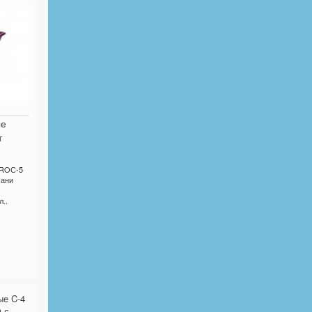
ые
т
EROС-5
сани
..