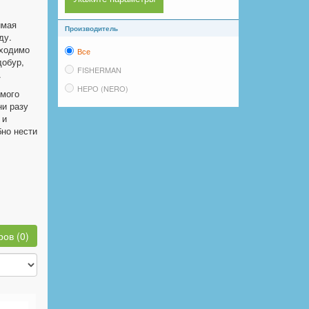
имая
Производитель
ду.
бходимо
Все
добур,
FISHERMAN
.
НЕРО (NERO)
имого
ни разу
 и
бно нести
ов (0)