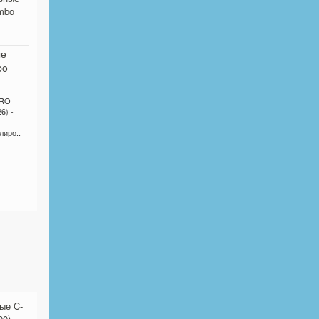
ые
bo
ERO
6) -
лиро..