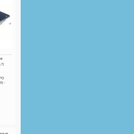
ые
/1
ЕРО
0) -