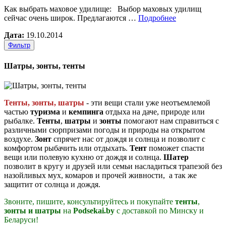
Как выбрать маховое удилище: Выбор маховых удилищ
сейчас очень широк. Предлагаются …
Подробнее
Дата:
19.10.2014
Фильтр
Шатры, зонты, тенты
Тенты, зонты, шатры
- эти вещи стали уже неотъемлемой
частью
туризма
и
кемпинга
отдыха на даче, природе или
рыбалке.
Тенты
,
шатры
и
зонты
помогают нам справиться с
различными сюрпризами погоды и природы на открытом
воздухе.
Зонт
спрячет нас от дождя и солнца и позволит с
комфортом рыбачить или отдыхать.
Тент
поможет спасти
вещи или полевую кухню от дождя и солнца.
Шатер
позволит в кругу и друзей или семьи насладиться трапезой без
назойливых мух, комаров и прочей живности, а так же
защитит от солнца и дождя.
Звоните, пишите, консультируйтесь и покупайте
тенты
,
зонты
и шатры
на
Podsekai.by
c доставкой по Минску и
Беларуси!