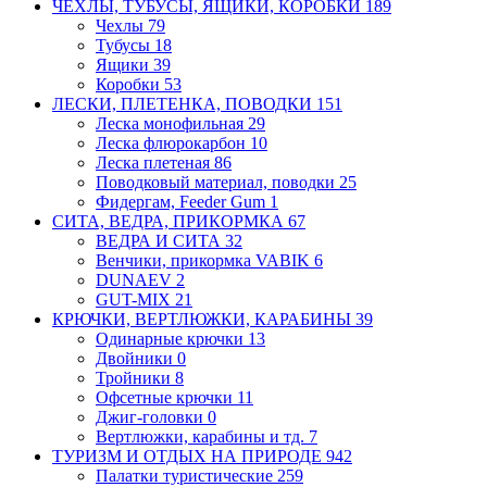
ЧЕХЛЫ, ТУБУСЫ, ЯЩИКИ, КОРОБКИ
189
Чехлы
79
Тубусы
18
Ящики
39
Коробки
53
ЛЕСКИ, ПЛЕТЕНКА, ПОВОДКИ
151
Леска монофильная
29
Леска флюрокарбон
10
Леска плетеная
86
Поводковый материал, поводки
25
Фидергам, Feeder Gum
1
СИТА, ВЕДРА, ПРИКОРМКА
67
ВЕДРА И СИТА
32
Венчики, прикормка VABIK
6
DUNAEV
2
GUT-MIX
21
КРЮЧКИ, ВЕРТЛЮЖКИ, КАРАБИНЫ
39
Одинарные крючки
13
Двойники
0
Тройники
8
Офсетные крючки
11
Джиг-головки
0
Вертлюжки, карабины и тд.
7
ТУРИЗМ И ОТДЫХ НА ПРИРОДЕ
942
Палатки туристические
259