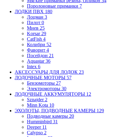
Мягкие приманки
резина, силикон
34
Поролоновые приманки
7
ЛОДКИ ПВХ
180
Лоцман
3
Пилот
0
Мнев
25
Korsar
29
CatFish
4
Колибри
52
Фаворит
4
Посейдон
21
Aquastar
36
Intex
6
АКСЕССУАРЫ ДЛЯ ЛОДОК
23
ЛОДОЧНЫЕ МОТОРЫ
57
Бензомоторы
27
Электромоторы
30
ЛОДОЧНЫЕ АККУМУЛЯТОРЫ
12
Sznajder
2
Minn Kota
10
ЭХОЛОТЫ, ПОДВОДНЫЕ КАМЕРЫ
129
Подводные камеры
20
Humminbird
31
Deeper
11
Calypso
2