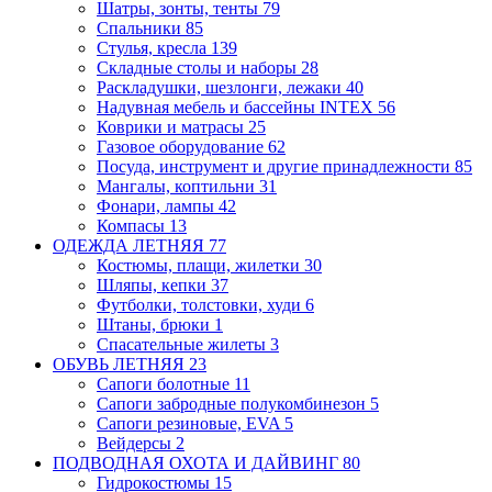
Шатры, зонты, тенты
79
Спальники
85
Стулья, кресла
139
Складные столы и наборы
28
Раскладушки, шезлонги, лежаки
40
Надувная мебель и бассейны INTEX
56
Коврики и матрасы
25
Газовое оборудование
62
Посуда, инструмент и другие принадлежности
85
Мангалы, коптильни
31
Фонари, лампы
42
Компасы
13
ОДЕЖДА ЛЕТНЯЯ
77
Костюмы, плащи, жилетки
30
Шляпы, кепки
37
Футболки, толстовки, худи
6
Штаны, брюки
1
Спасательные жилеты
3
ОБУВЬ ЛЕТНЯЯ
23
Сапоги болотные
11
Сапоги забродные
полукомбинезон
5
Сапоги резиновые, EVA
5
Вейдерсы
2
ПОДВОДНАЯ ОХОТА И ДАЙВИНГ
80
Гидрокостюмы
15