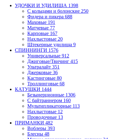
УДОЧКИ И УДИЛИЩА
1398
С кольцами и болонские
250
Фидера и пикера
688
Маховые
191
Матчевые
77
Карповые
167
Нахлыстовые
20
Штекерные удилища
9
СПИННИНГИ
1576
Универсальные
912
Джиговые/Твичинг
415
Ультралайт
351
Джерковые
36
Кастинговые
80
Троллинговые
68
КАТУШКИ
1444
Безынерционные
1306
С байтраннером
160
Мультипликаторные
113
Нахлыстовые
12
Проводочные
13
ПРИМАНКИ
482
Воблеры
393
Блесны
48