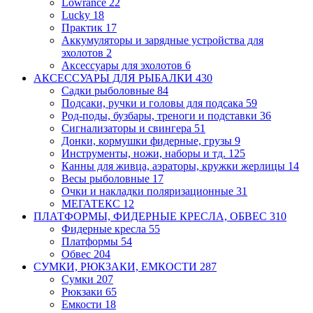
Lowrance
22
Lucky
18
Практик
17
Аккумуляторы и зарядные устройства для
эхолотов
2
Аксессуары для эхолотов
6
АКСЕССУАРЫ ДЛЯ РЫБАЛКИ
430
Садки рыболовные
84
Подсаки, ручки и головы для подсака
59
Род-поды, бузбары, треноги и подставки
36
Сигнализаторы и свингера
51
Донки, кормушки фидерные, грузы
9
Инструменты, ножи, наборы и тд.
125
Канны для живца, аэраторы, кружки
жерлицы
14
Весы рыболовные
17
Очки и накладки поляризационные
31
МЕГАТЕКС
12
ПЛАТФОРМЫ, ФИДЕРНЫЕ КРЕСЛА, ОБВЕС
310
Фидерные кресла
55
Платформы
54
Обвес
204
СУМКИ, РЮКЗАКИ, ЕМКОСТИ
287
Сумки
207
Рюкзаки
65
Емкости
18