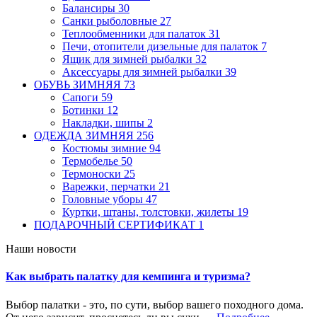
Балансиры
30
Санки рыболовные
27
Теплообменники для палаток
31
Печи, отопители дизельные для палаток
7
Ящик для зимней рыбалки
32
Аксессуары для зимней рыбалки
39
ОБУВЬ ЗИМНЯЯ
73
Сапоги
59
Ботинки
12
Накладки, шипы
2
ОДЕЖДА ЗИМНЯЯ
256
Костюмы зимние
94
Термобелье
50
Термоноски
25
Варежки, перчатки
21
Головные уборы
47
Куртки, штаны, толстовки, жилеты
19
ПОДАРОЧНЫЙ СЕРТИФИКАТ
1
Наши новости
Как выбрать палатку для кемпинга и туризма?
Выбор палатки - это, по сути, выбор вашего походного дома.