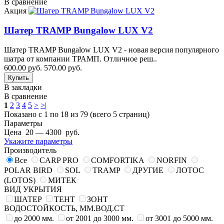
В сравнение
Акция
Шатер TRAMP Bungalow LUX V2
Шатер TRAMP Bungalow LUX V2 - новая версия популярного
шатра от компании ТРАМП. Отличное реш..
600.00 руб.
570.00 руб.
В закладки
В сравнение
1
2
3
4
5
>
>|
Показано с 1 по 18 из 79 (всего 5 страниц)
Параметры
Цена
20
—
4300
руб.
Укажите параметры
Производитель
Все
CARP PRO
COMFORTIKA
NORFIN
POLAR BIRD
SOL
TRAMP
ДРУГИЕ
ЛОТОС
(LOTOS)
МИТЕК
ВИД УКРЫТИЯ
ШАТЕР
ТЕНТ
ЗОНТ
ВОДОСТОЙКОСТЬ, ММ.ВОД.СТ
до 2000 мм.
от 2001 до 3000 мм.
от 3001 до 5000 мм.