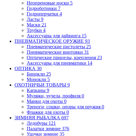
Неопреновые носки
5
Гидроботинки
7
Гидроперчатки
4
Ласты
9
Маски
21
Трубки
4
Аксессуары для дайвинга
15
ПНЕВМАТИЧЕСКОЕ ОРУЖИЕ
93
Пневматические пистолеты
25
Пневматические винтовки
31
Оптические прицелы, крепления
23
Аксессуары для пневматики
14
ОПТИКА
30
Бинокли
25
Монокли
5
ОХОТНИЧЬИ ТОВАРЫ
9
Капканы
9
Муляжи, чучела, профиля
0
Манки для охоты
0
Треноги, сошки, опоры для оружия
0
Флажки для охоты
0
ЗИМНЯЯ РЫБАЛКА
697
Ледобуры
121
Палатки зимние
376
Удочки зимние
35