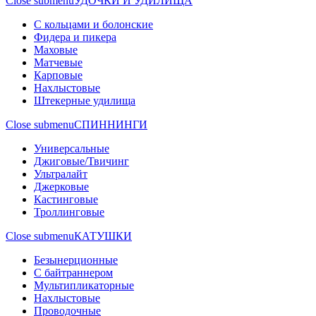
Close submenu
УДОЧКИ И УДИЛИЩА
С кольцами и болонские
Фидера и пикера
Маховые
Матчевые
Карповые
Нахлыстовые
Штекерные удилища
Close submenu
СПИННИНГИ
Универсальные
Джиговые/Твичинг
Ультралайт
Джерковые
Кастинговые
Троллинговые
Close submenu
КАТУШКИ
Безынерционные
С байтраннером
Мультипликаторные
Нахлыстовые
Проводочные