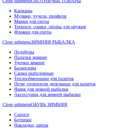
Close submenu
ОХОТНИЧЬИ ТОВАРЫ
Капканы
Муляжи, чучела, профиля
Манки для охоты
Треноги, сошки, опоры для оружия
Флажки для охоты
Close submenu
ЗИМНЯЯ РЫБАЛКА
Ледобуры
Палатки зимние
Удочки зимние
Балансиры
Санки рыболовные
Теплообменники для палаток
Печи, отопители дизельные для палаток
Ящик для зимней рыбалки
Аксессуары для зимней рыбалки
Close submenu
ОБУВЬ ЗИМНЯЯ
Сапоги
Ботинки
Накладки, шипы