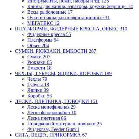
Инструменты, ножи, наборы и тд.
125
Канны для живца, аэраторы, кружки
жерлицы
14
Весы рыболовные
17
Очки и накладки поляризационные
31
МЕГАТЕКС
12
ПЛАТФОРМЫ, ФИДЕРНЫЕ КРЕСЛА, ОБВЕС
310
Фидерные кресла
55
Платформы
54
Обвес
204
СУМКИ, РЮКЗАКИ, ЕМКОСТИ
287
Сумки
207
Рюкзаки
65
Емкости
18
ЧЕХЛЫ, ТУБУСЫ, ЯЩИКИ, КОРОБКИ
189
Чехлы
79
Тубусы
18
Ящики
39
Коробки
53
ЛЕСКИ, ПЛЕТЕНКА, ПОВОДКИ
151
Леска монофильная
29
Леска флюрокарбон
10
Леска плетеная
86
Поводковый материал, поводки
25
Фидергам, Feeder Gum
1
СИТА, ВЕДРА, ПРИКОРМКА
67