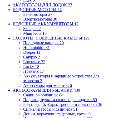
Intex
6
АКСЕССУАРЫ ДЛЯ ЛОДОК
23
ЛОДОЧНЫЕ МОТОРЫ
57
Бензомоторы
27
Электромоторы
30
ЛОДОЧНЫЕ АККУМУЛЯТОРЫ
12
Sznajder
2
Minn Kota
10
ЭХОЛОТЫ, ПОДВОДНЫЕ КАМЕРЫ
129
Подводные камеры
20
Humminbird
31
Deeper
11
Calypso
2
Lowrance
22
Lucky
18
Практик
17
Аккумуляторы и зарядные устройства для
эхолотов
2
Аксессуары для эхолотов
6
АКСЕССУАРЫ ДЛЯ РЫБАЛКИ
430
Садки рыболовные
84
Подсаки, ручки и головы для подсака
59
Род-поды, бузбары, треноги и подставки
36
Сигнализаторы и свингера
51
Донки, кормушки фидерные, грузы
9