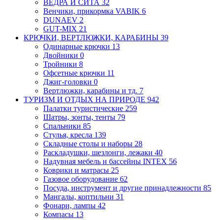
ВЕДРА И СИТА
32
Венчики, прикормка VABIK
6
DUNAEV
2
GUT-MIX
21
КРЮЧКИ, ВЕРТЛЮЖКИ, КАРАБИНЫ
39
Одинарные крючки
13
Двойники
0
Тройники
8
Офсетные крючки
11
Джиг-головки
0
Вертлюжки, карабины и тд.
7
ТУРИЗМ И ОТДЫХ НА ПРИРОДЕ
942
Палатки туристические
259
Шатры, зонты, тенты
79
Спальники
85
Стулья, кресла
139
Складные столы и наборы
28
Раскладушки, шезлонги, лежаки
40
Надувная мебель и бассейны INTEX
56
Коврики и матрасы
25
Газовое оборудование
62
Посуда, инструмент и другие принадлежности
85
Мангалы, коптильни
31
Фонари, лампы
42
Компасы
13