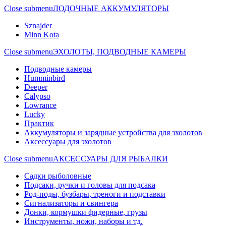
Close submenu
ЛОДОЧНЫЕ АККУМУЛЯТОРЫ
Sznajder
Minn Kota
Close submenu
ЭХОЛОТЫ, ПОДВОДНЫЕ КАМЕРЫ
Подводные камеры
Humminbird
Deeper
Calypso
Lowrance
Lucky
Практик
Аккумуляторы и зарядные устройства для эхолотов
Аксессуары для эхолотов
Close submenu
АКСЕССУАРЫ ДЛЯ РЫБАЛКИ
Садки рыболовные
Подсаки, ручки и головы для подсака
Род-поды, бузбары, треноги и подставки
Сигнализаторы и свингера
Донки, кормушки фидерные, грузы
Инструменты, ножи, наборы и тд.