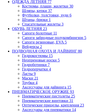
ОДЕЖДА ЛЕТНЯЯ
77
Костюмы, плащи, жилетки
30
Шляпы, кепки
37
Футболки, толстовки, худи
6
Штаны, брюки
1
Спасательные жилеты
3
ОБУВЬ ЛЕТНЯЯ
23
Сапоги болотные
11
Сапоги забродные
полукомбинезон
5
Сапоги резиновые, EVA
5
Вейдерсы
2
ПОДВОДНАЯ ОХОТА И ДАЙВИНГ
80
Гидрокостюмы
15
Неопреновые носки
5
Гидроботинки
7
Гидроперчатки
4
Ласты
9
Маски
21
Трубки
4
Аксессуары для дайвинга
15
ПНЕВМАТИЧЕСКОЕ ОРУЖИЕ
93
Пневматические пистолеты
25
Пневматические винтовки
31
Оптические прицелы, крепления
23
Аксессуары для пневматики
14