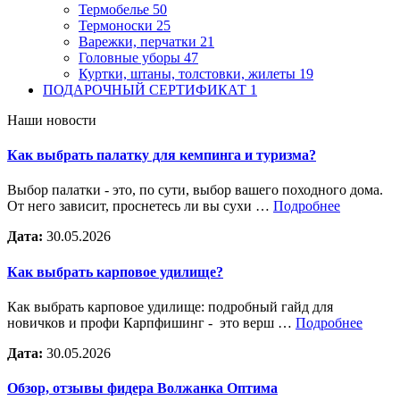
Термобелье
50
Термоноски
25
Варежки, перчатки
21
Головные уборы
47
Куртки, штаны, толстовки, жилеты
19
ПОДАРОЧНЫЙ СЕРТИФИКАТ
1
Наши новости
Как выбрать палатку для кемпинга и туризма?
Выбор палатки - это, по сути, выбор вашего походного дома.
От него зависит, проснетесь ли вы сухи …
Подробнее
Дата:
30.05.2026
Как выбрать карповое удилище?
Как выбрать карповое удилище: подробный гайд для
новичков и профи Карпфишинг - это верш …
Подробнее
Дата:
30.05.2026
Обзор, отзывы фидера Волжанка Оптима