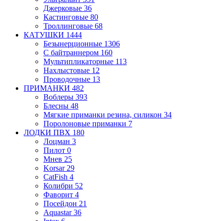
Джерковые
36
Кастинговые
80
Троллинговые
68
КАТУШКИ
1444
Безынерционные
1306
С байтраннером
160
Мультипликаторные
113
Нахлыстовые
12
Проводочные
13
ПРИМАНКИ
482
Воблеры
393
Блесны
48
Мягкие приманки
резина, силикон
34
Поролоновые приманки
7
ЛОДКИ ПВХ
180
Лоцман
3
Пилот
0
Мнев
25
Korsar
29
CatFish
4
Колибри
52
Фаворит
4
Посейдон
21
Aquastar
36