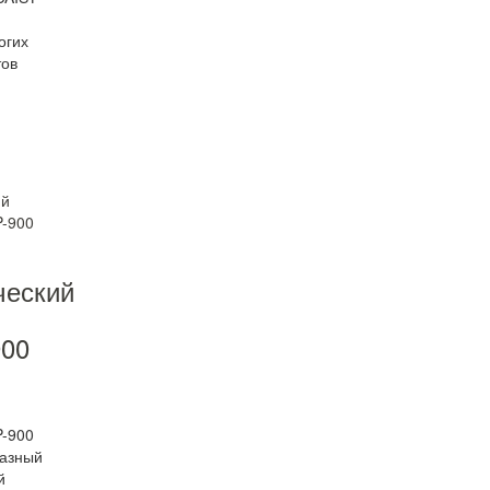
огих
ов
ческий
00
-900
разный
й