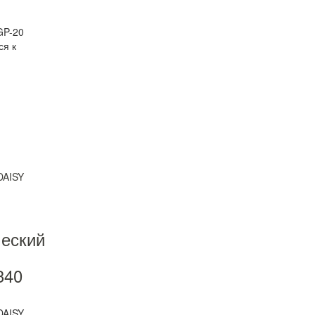
GP-20
ся к
еский
340
DAISY