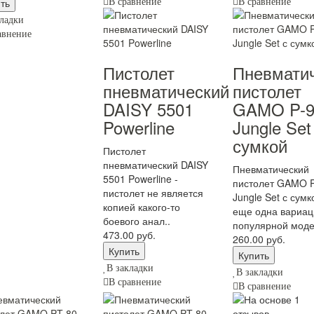
В сравнение
В сравнение
ладки
авнение
Пистолет
Пневмати
пневматический
пистолет
DAISY 5501
GAMO P-9
Powerline
Jungle Set
сумкой
Пистолет
пневматический DAISY
Пневматический
5501 Powerline -
пистолет GAMO P
пистолет не является
Jungle Set с сумк
копией какого-то
еще одна вариац
боевого анал..
популярной моде
473.00 руб.
260.00 руб.
В закладки
В закладки
В сравнение
В сравнение