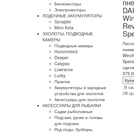
пн
Бензомоторы
DA
Электромоторы
Win
ЛОДОЧНЫЕ АККУМУЛЯТОРЫ
Sznajder
Rev
Minn Kota
Spe
ЭХОЛОТЫ, ПОДВОДНЫЕ
КАМЕРЫ
Писто
Подводные камеры
пневм
Humminbird
Winch
Deeper
Speci
Calypso
сдела
Lowrance
375.0
Lucky
Практик
Аккумуляторы и зарядные
В зак
устройства для эхолотов
В ср
Аксессуары для эхолотов
АКСЕССУАРЫ ДЛЯ РЫБАЛКИ
Садки рыболовные
Подсаки, ручки и головы
для подсака
Род-поды, бузбары,