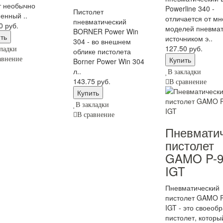
т необычно
Powerline 340 -
Пистолет
енный ..
отличается от мн
пневматический
0 руб.
моделей пневмат
BORNER Power Win
источником э..
304 - во внешнем
127.50 руб.
ладки
облике пистолета
авнение
Borner Power Win 304
л..
В закладки
143.75 руб.
В сравнение
В закладки
В сравнение
Пневмати
пистолет
GAMO P-9
IGT
Пневматический
пистолет GAMO P
IGT - это своеоб
пистолет, которы