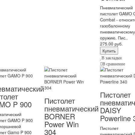
Пневматический
пистолет GAMO 
Combat - относит
газобалонному
пневматическому
оружию. Пис..
275.00 руб.
В закладки
В сравнение
евматический
Пистолет
толет
Пистолет
пневматич
MO P 900
пневматический
DAISY
BORNER
матический
Powerline 
олет GAMO P 900
Power Win
 поршневой
Пистолет
304
лет Gamo P 900
пневматический 