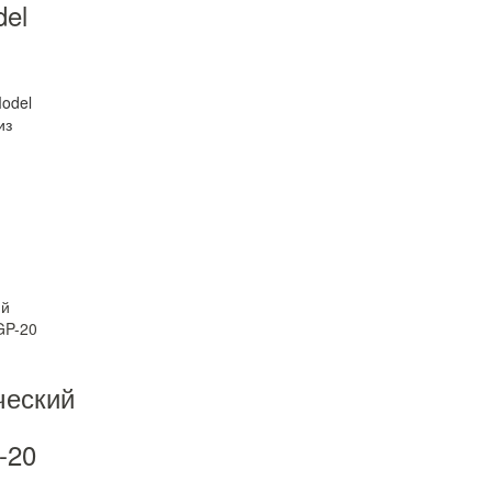
el
odel
из
ческий
-20