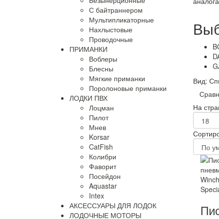
Безынерционные
аналога
С байтраннером
Мультипликаторные
Выб
Нахлыстовые
Проводочные
B
ПРИМАНКИ
D
Воблеры
G
Блесны
Мягкие приманки
Вид:
Сп
Поролоновые приманки
Сравн
ЛОДКИ ПВХ
На стра
Лоцман
Пилот
Мнев
Сортиро
Korsar
CatFish
Колибри
Фаворит
Посейдон
Aquastar
Intex
АКСЕССУАРЫ ДЛЯ ЛОДОК
Пис
ЛОДОЧНЫЕ МОТОРЫ