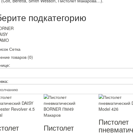
 (Colt, Beretta, Smith Wesson, Пистолет Макарова…).
ерите подкатегорию
ORNER
AISY
AMO
исок
Сетка
ение товаров (0)
нице:
вка:
Пистолет
толет
Пистолет
пневматич