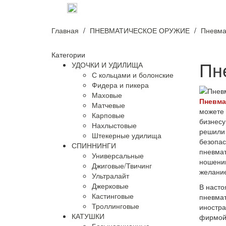
оплата и доставка
о нас
контак
Главная
ПНЕВМАТИЧЕСКОЕ ОРУЖИЕ
Пневма
Категории
Пн
УДОЧКИ И УДИЛИЩА
С кольцами и болонские
Фидера и пикера
Маховые
Пневма
Матчевые
можете 
Карповые
бизнесу
Нахлыстовые
решили 
Штекерные удилища
безопас
СПИННИНГИ
пневма
Универсальные
ношении
Джиговые/Твичинг
желание
Ультралайт
Джерковые
В насто
Кастинговые
пневмат
Троллинговые
иностра
КАТУШКИ
фирмой-