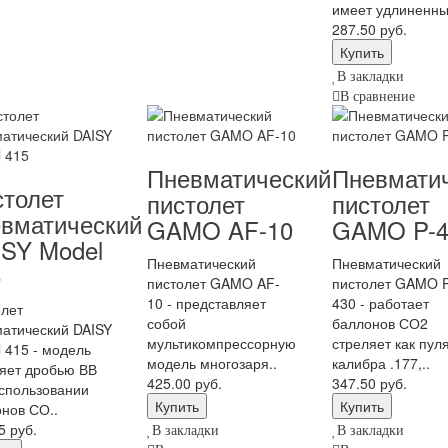
имеет удлиненны
287.50 руб.
В закладки
В сравнение
Пневматический
Пневмати
толет
пистолет
пистолет
евматический
GAMO AF-10
GAMO P-4
SY Model
Пневматический
Пневматический
5
пистолет GAMO AF-
пистолет GAMO P
10 - представляет
430 - работает
лет
собой
баллонов СО2
атический DAISY
мультикомпрессорную
стреляет как пул
 415 - модель
модель многозаря..
калибра .177,..
яет дробью ВВ
425.00 руб.
347.50 руб.
спользовании
нов СО..
5 руб.
В закладки
В закладки