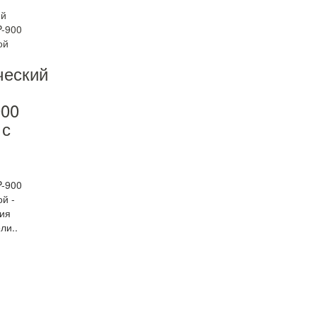
ческий
00
 с
-900
ой -
ия
ли..