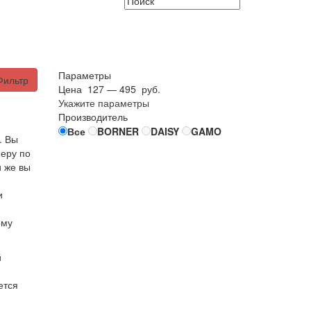
Параметры
Фильтр
Цена
127
—
495
руб.
Укажите параметры
Производитель
Все
BORNER
DAISY
GAMO
. Вы
неру по
и же вы
и
ому
й
ется