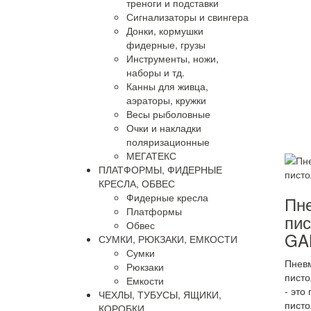
треноги и подставки
Сигнализаторы и свингера
Донки, кормушки
фидерные, грузы
Инструменты, ножи,
наборы и тд.
Канны для живца,
аэраторы, кружки
Весы рыболовные
Очки и накладки
поляризационные
МЕГАТЕКС
ПЛАТФОРМЫ, ФИДЕРНЫЕ
КРЕСЛА, ОБВЕС
Фидерные кресла
Пн
Платформы
пис
Обвес
GA
СУМКИ, РЮКЗАКИ, ЕМКОСТИ
Сумки
Пнев
Рюкзаки
пист
Емкости
- это
ЧЕХЛЫ, ТУБУСЫ, ЯЩИКИ,
писто
КОРОБКИ