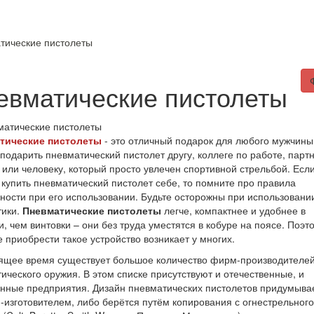
ты
скидки%
статьи
тические пистолеты
евматические пистолеты
тические пистолеты
- это отличный подарок для любого мужчины
подарить пневматический пистолет другу, коллеге по работе, парт
 или человеку, который просто увлечен спортивной стрельбой. Есл
купить пневматический пистолет себе, то помните про правила
ности при его использовании. Будьте осторожны при использовани
тики.
Пневматические пистолеты
легче, компактнее и удобнее в
, чем винтовки – они без труда уместятся в кобуре на поясе. Поэт
 приобрести такое устройство возникает у многих.
ящее время существует большое количество фирм-производителе
ического оружия. В этом списке присутствуют и отечественные, и
нные предприятия. Дизайн пневматических пистолетов придумыва
изготовителем, либо берётся путём копирования с огнестрельного