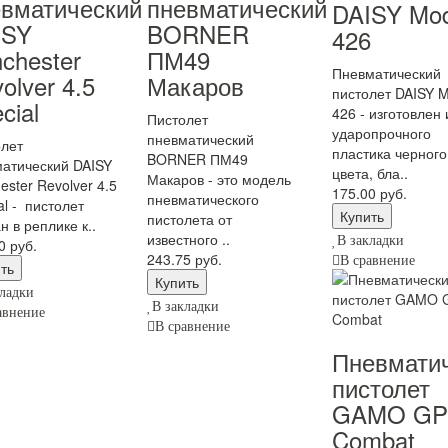
евматический
пневматический
DAISY Mod
ISY
BORNER
426
chester
ПМ49
Пневматический
olver 4.5
Макаров
пистолет DAISY M
cial
426 - изготовлен 
Пистолет
ударопрочного
пневматический
лет
пластика черного
BORNER ПМ49
атический DAISY
цвета, бла..
Макаров - это модель
ester Revolver 4.5
175.00 руб.
пневматического
al - пистолет
пистолета от
н в реплике к..
известного ..
В закладки
0 руб.
243.75 руб.
В сравнение
ладки
В закладки
авнение
В сравнение
Пневмати
пистолет
GAMO GP
Combat