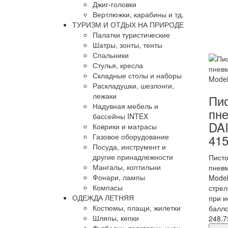
Джиг-головки
Вертлюжки, карабины и тд.
ТУРИЗМ И ОТДЫХ НА ПРИРОДЕ
Палатки туристические
Шатры, зонты, тенты
Спальники
Стулья, кресла
Складные столы и наборы
Раскладушки, шезлонги,
лежаки
Пис
Надувная мебель и
пн
бассейны INTEX
DAI
Коврики и матрасы
41
Газовое оборудование
Посуда, инструмент и
другие принадлежности
Писто
Мангалы, коптильни
пневм
Фонари, лампы
Model
Компасы
стрел
ОДЕЖДА ЛЕТНЯЯ
при и
Костюмы, плащи, жилетки
балло
Шляпы, кепки
248.7