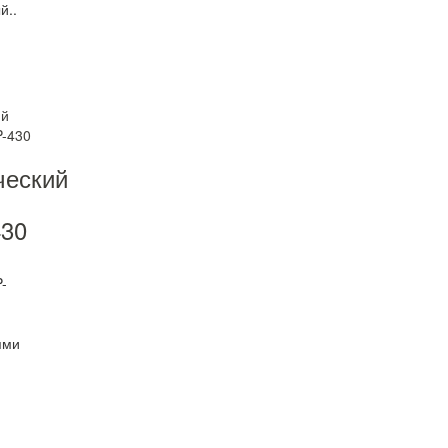
й..
ческий
30
-
ями