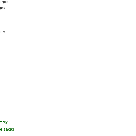
одок
док
но.
ПВХ,
е заказ