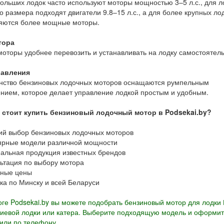
ольших лодок часто используют моторы мощностью 3–5 л.с., для л
о размера подходят двигатели 9.8–15 л.с., а для более крупных ло
яются более мощные моторы.
тора
моторы удобнее перевозить и устанавливать на лодку самостоятель
равления
нство бензиновых лодочных моторов оснащаются румпельным
нием, которое делает управление лодкой простым и удобным.
 стоит купить бензиновый лодочный мотор в Podsekai.by?
ий выбор бензиновых лодочных моторов
ярные модели различной мощности
альная продукция известных брендов
ьтация по выбору мотора
пные цены
ка по Минску и всей Беларуси
оге Podsekai.by вы можете подобрать бензиновый мотор для лодки 
евой лодки или катера. Выберите подходящую модель и оформит
или по телефону.