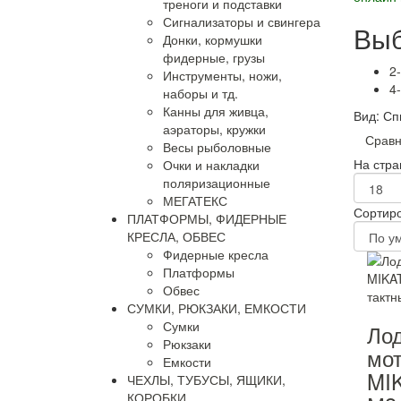
треноги и подставки
Сигнализаторы и свингера
Выб
Донки, кормушки
фидерные, грузы
2
Инструменты, ножи,
4
наборы и тд.
Канны для живца,
Вид:
Сп
аэраторы, кружки
Сравн
Весы рыболовные
На стра
Очки и накладки
поляризационные
МЕГАТЕКС
Сортиро
ПЛАТФОРМЫ, ФИДЕРНЫЕ
КРЕСЛА, ОБВЕС
Фидерные кресла
Платформы
Обвес
СУМКИ, РЮКЗАКИ, ЕМКОСТИ
Сумки
Ло
Рюкзаки
мо
Емкости
MI
ЧЕХЛЫ, ТУБУСЫ, ЯЩИКИ,
КОРОБКИ