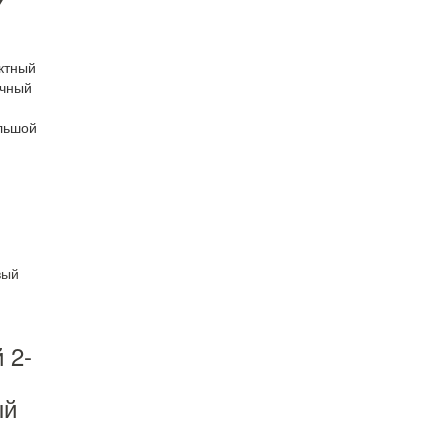
Y
ктный
очный
ольшой
 2-
ый