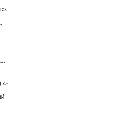
 CS -
я
ка
 4-
ый