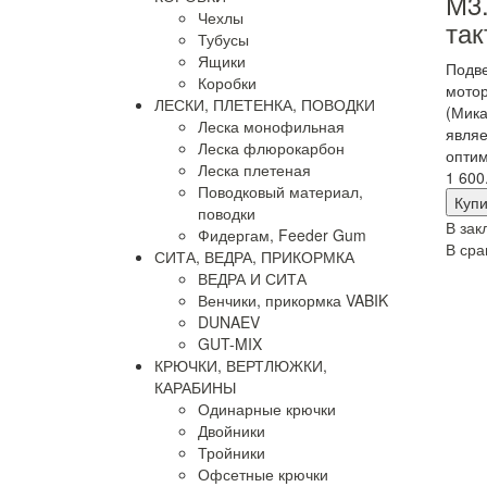
М3.
Чехлы
так
Тубусы
Ящики
Подв
Коробки
мотор
ЛЕСКИ, ПЛЕТЕНКА, ПОВОДКИ
(Мика
Леска монофильная
явля
Леска флюрокарбон
оптим
Леска плетеная
1 600
Поводковый материал,
поводки
В зак
Фидергам, Feeder Gum
В сра
СИТА, ВЕДРА, ПРИКОРМКА
ВЕДРА И СИТА
Венчики, прикормка VABIK
DUNAEV
GUT-MIX
КРЮЧКИ, ВЕРТЛЮЖКИ,
КАРАБИНЫ
Одинарные крючки
Двойники
Тройники
Офсетные крючки