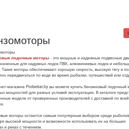
ты
скидки%
статьи
нзомоторы
овые лодочные моторы
- это мощные и надежные подвесные дви
наченные для надувных лодок ПВХ, алюминиевых лодок и неболь
. Такие моторы обеспечивают хорошую скорость, высокую тягу и п
но передвигаться по воде во время рыбалки, путешествий или отд
нет-магазине Podsekai.by вы можете купить бензиновый лодочный 
ых мощностей для разных условий эксплуатации. В каталоге пред
нные модели от проверенных производителей с доставкой по всей
и.
овые моторы остаются самым популярным выбором среди рыболо
ря высокой мощности и возможности использовать их на больших
х и реках с течением.