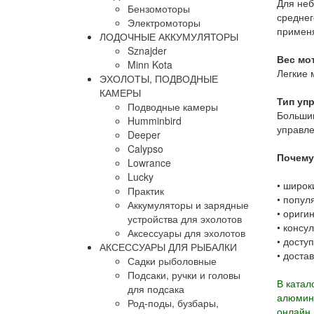
Для неб
Бензомоторы
среднег
Электромоторы
примен
ЛОДОЧНЫЕ АККУМУЛЯТОРЫ
Sznajder
Вес мо
Minn Kota
Легкие 
ЭХОЛОТЫ, ПОДВОДНЫЕ
КАМЕРЫ
Тип уп
Подводные камеры
Больши
Humminbird
управле
Deeper
Calypso
Почему
Lowrance
Lucky
•
широк
Практик
•
попул
Аккумуляторы и зарядные
•
оригин
устройства для эхолотов
•
консул
Аксессуары для эхолотов
•
досту
АКСЕССУАРЫ ДЛЯ РЫБАЛКИ
•
достав
Садки рыболовные
Подсаки, ручки и головы
В катал
для подсака
алюмини
Род-поды, бузбары,
онлайн 