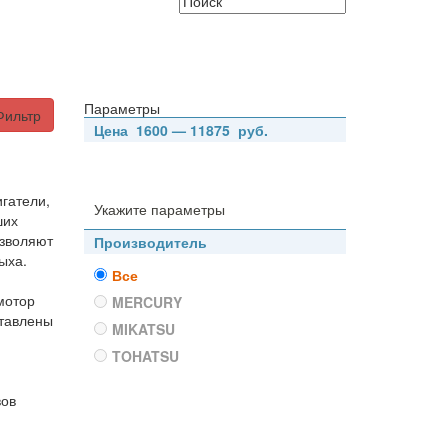
Параметры
Фильтр
Цена
1600
—
11875
руб.
гатели,
Укажите параметры
ших
озволяют
Производитель
ыха.
Все
мотор
MERCURY
ставлены
MIKATSU
TOHATSU
вов