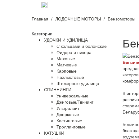
оплата и доставка
о нас
контак
Главная
ЛОДОЧНЫЕ МОТОРЫ
Бензомоторы
Категории
Бе
УДОЧКИ И УДИЛИЩА
С кольцами и болонские
Фидера и пикера
Маховые
Бензин
Матчевые
предназ
Карповые
катеров
Нахлыстовые
комфорт
Штекерные удилища
СПИННИНГИ
В интер
Универсальные
различн
Джиговые/Твичинг
совреме
Ультралайт
Беларус
Джерковые
Кастинговые
Бензин
Троллинговые
благода
КАТУШКИ
водоема