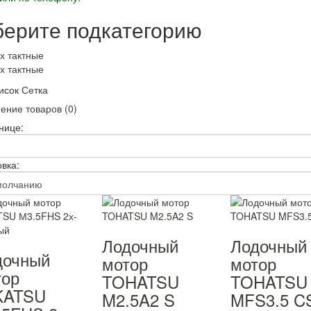
ерите подкатегорию
-х тактные
-х тактные
исок
Сетка
ение товаров (0)
нице:
вка:
Лодочный
Лодочный
дочный
мотор
мотор
тор
TOHATSU
TOHATSU
KATSU
M2.5A2 S
MFS3.5 C