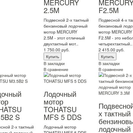
MERCURY
MERCUR
2.5M
F2.5M
Подвесной 2-х тактный
Подвесной 4-х та
бензиновый лодочный
бензиновый лод
мотор MERCURY
мотор MERCURY
2.5M - этот отличный
F2.5M - это неб
двухтактный мот..
четырехтактный..
1 750.00 руб.
2 415.00 руб.
В закладки
В закладки
В сравнение
В сравнение
дочный
Лодочный
тор
мотор
Подвесной
HATSU
TOHATSU
х тактный
.5B2 S
MFS 5 DDS
бензинов
лодочный
сной 2-х тактный
Лодочный мотор
иновый лодочный
TOHATSU MFS 5 DDS -