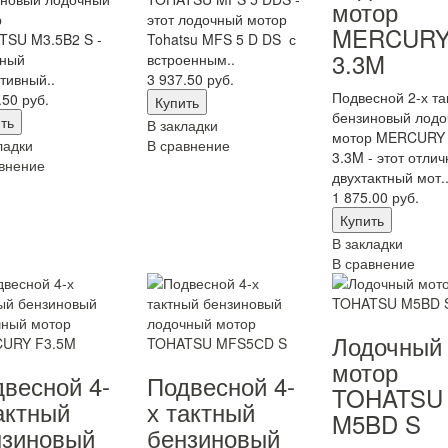
мотор
р
этот лодочный мотор
MERCUR
TSU M3.5B2 S -
Tohatsu MFS 5 D DS с
3.3M
чный
встроенным..
тивный..
3 937.50 руб.
Подвесной 2-х та
.50 руб.
бензиновый лод
В закладки
мотор MERCURY
ладки
В сравнение
3.3M - этот отли
внение
двухтактный мот.
1 875.00 руб.
В закладки
В сравнение
Лодочный
мотор
весной 4-
Подвесной 4-
TOHATSU
актный
х тактный
M5BD S
нзиновый
бензиновый