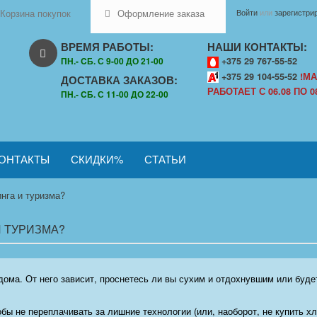
Корзина покупок
Оформление заказа
Войти
или
зарегистри
ВРЕМЯ РАБОТЫ:
НАШИ КОНТАКТЫ:
ПН.- CБ. С 9-00 ДО 21-00
+375 29 767-55-52
+375 29 104-55-52
!МА
ДОСТАВКА ЗАКАЗОВ:
РАБОТАЕТ С 06.08 ПО 08
ПН.- CБ. С 11-00 ДО 22-00
ОНТАКТЫ
СКИДКИ%
СТАТЬИ
нга и туризма?
И ТУРИЗМА?
о дома. От него зависит, проснетесь ли вы сухим и отдохнувшим или бу
бы не переплачивать за лишние технологии (или, наоборот, не купить х