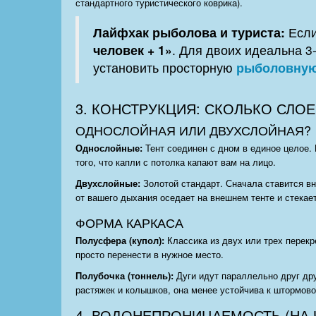
стандартного туристического коврика).
Лайфхак рыболова и туриста:
Если
человек + 1»
. Для двоих идеальна 3
установить просторную
рыболовную
3. КОНСТРУКЦИЯ: СКОЛЬКО СЛОЕ
ОДНОСЛОЙНАЯ ИЛИ ДВУХСЛОЙНАЯ?
Однослойные:
Тент соединен с дном в единое целое. 
того, что капли с потолка капают вам на лицо.
Двухслойные:
Золотой стандарт. Сначала ставится вн
от вашего дыхания оседает на внешнем тенте и стекает
ФОРМА КАРКАСА
Полусфера (купол):
Классика из двух или трех перекр
просто перенести в нужное место.
Полубочка (тоннель):
Дуги идут параллельно друг др
растяжек и колышков, она менее устойчива к штормово
4. ВОДОНЕПРОНИЦАЕМОСТЬ (НА 