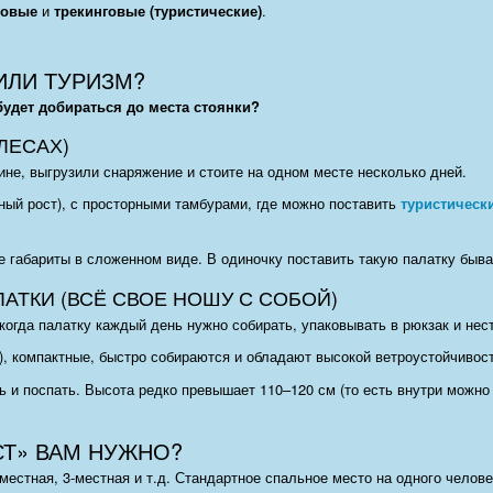
говые
и
трекинговые (туристические)
.
 ИЛИ ТУРИЗМ?
будет добираться до места стоянки?
ЛЕСАХ)
не, выгрузили снаряжение и стоите на одном месте несколько дней.
ный рост), с просторными тамбурами, где можно поставить
туристическ
е габариты в сложенном виде. В одиночку поставить такую палатку быва
АТКИ (ВСЁ СВОЕ НОШУ С СОБОЙ)
огда палатку каждый день нужно собирать, упаковывать в рюкзак и нест
а), компактные, быстро собираются и обладают высокой ветроустойчивос
 и поспать. Высота редко превышает 110–120 см (то есть внутри можно 
СТ» ВАМ НУЖНО?
-местная, 3-местная и т.д. Стандартное спальное место на одного челов