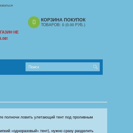
роваться
КОРЗИНА ПОКУПОК
ТОВАРОВ:
0
(0.00 РУБ.)
ГАЗИН НЕ
.08!
дете полночи ловить улетающий тент под проливным
липкий «одноразовый» тент), нужно сразу разделить