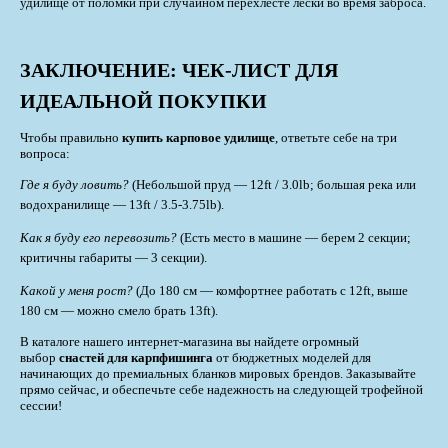
удилище от поломки при случайном перехлесте лески во время заброса.
ЗАКЛЮЧЕНИЕ: ЧЕК-ЛИСТ ДЛЯ
ИДЕАЛЬНОЙ ПОКУПКИ
Чтобы правильно
купить карповое удилище
, ответьте себе на три
вопроса:
Где я буду ловить?
(Небольшой пруд — 12ft / 3.0lb; большая река или
водохранилище — 13ft / 3.5-3.75lb).
Как я буду его перевозить?
(Есть место в машине — берем 2 секции;
критичны габариты — 3 секции).
Какой у меня рост?
(До 180 см — комфортнее работать с 12ft, выше
180 см — можно смело брать 13ft).
В каталоге нашего интернет-магазина вы найдете огромный
выбор
снастей для карпфишинга
от бюджетных моделей для
начинающих до премиальных бланков мировых брендов. Заказывайте
прямо сейчас, и обеспечьте себе надежность на следующей трофейной
сессии!