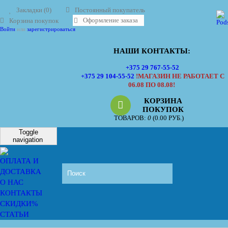
Закладки (0)
Постоянный покупатель
Оформление заказа
Корзина покупок
Войти
или
зарегистрироваться
НАШИ КОНТАКТЫ:
+375 29 767-55-52
+375 29 104-55-52
!МАГАЗИН НЕ РАБОТАЕТ С
06.08 ПО 08.08!
КОРЗИНА
ПОКУПОК
ТОВАРОВ:
0
(0.00 РУБ.)
Toggle
navigation
ОПЛАТА И
ДОСТАВКА
О НАС
КОНТАКТЫ
СКИДКИ%
СТАТЬИ