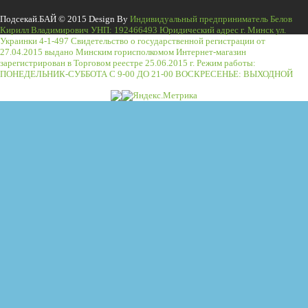
Подсекай.БАЙ © 2015 Design By
Индивидуальный предприниматель Белов
Кирилл Владимирович УНП: 192466493 Юридический адрес г. Минск ул.
Украинки 4-1-497 Свидетельство о государственной регистрации от
27.04.2015 выдано Минским горисполкомом Интернет-магазин
зарегистрирован в Торговом реестре 25.06.2015 г. Режим работы:
ПОНЕДЕЛЬНИК-СУББОТА С 9-00 ДО 21-00 ВОСКРЕСЕНЬЕ: ВЫХОДНОЙ