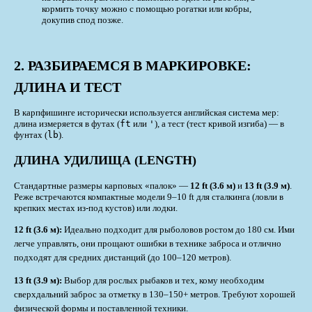
кормить точку можно с помощью рогатки или кобры,
докупив спод позже.
2. РАЗБИРАЕМСЯ В МАРКИРОВКЕ:
ДЛИНА И ТЕСТ
В карпфишинге исторически используется английская система мер:
длина измеряется в футах (
ft
или
'
), а тест (тест кривой изгиба) — в
фунтах (
lb
).
ДЛИНА УДИЛИЩА (LENGTH)
Стандартные размеры карповых «палок» —
12 ft (3.6 м)
и
13 ft (3.9 м)
.
Реже встречаются компактные модели 9–10 ft для сталкинга (ловли в
крепких местах из-под кустов) или лодки.
12 ft (3.6 м):
Идеально подходит для рыболовов ростом до 180 см. Ими
легче управлять, они прощают ошибки в технике заброса и отлично
подходят для средних дистанций (до 100–120 метров).
13 ft (3.9 м):
Выбор для рослых рыбаков и тех, кому необходим
сверхдальний заброс за отметку в 130–150+ метров. Требуют хорошей
физической формы и поставленной техники.