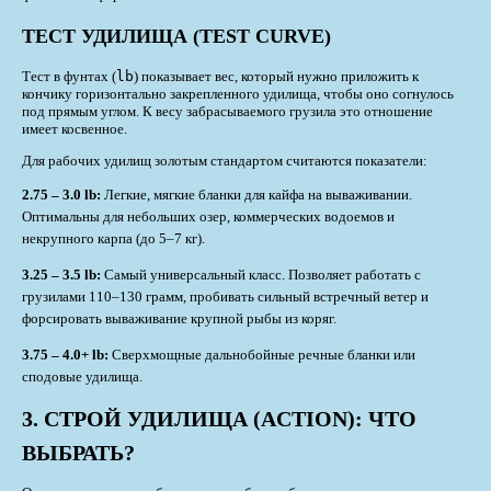
ТЕСТ УДИЛИЩА (TEST CURVE)
Тест в фунтах (
lb
) показывает вес, который нужно приложить к
кончику горизонтально закрепленного удилища, чтобы оно согнулось
под прямым углом. К весу забрасываемого грузила это отношение
имеет косвенное.
Для рабочих удилищ золотым стандартом считаются показатели:
2.75 – 3.0 lb:
Легкие, мягкие бланки для кайфа на вываживании.
Оптимальны для небольших озер, коммерческих водоемов и
некрупного карпа (до 5–7 кг).
3.25 – 3.5 lb:
Самый универсальный класс. Позволяет работать с
грузилами 110–130 грамм, пробивать сильный встречный ветер и
форсировать вываживание крупной рыбы из коряг.
3.75 – 4.0+ lb:
Сверхмощные дальнобойные речные бланки или
сподовые удилища.
3. СТРОЙ УДИЛИЩА (ACTION): ЧТО
ВЫБРАТЬ?