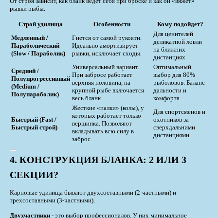
От строя зависит, как бланк ведет себя при броске и как он «вяжет»
рывки рыбы.
Строй удилища
Особенности
Кому подойдет?
Для ценителей
Медленный /
Гнется от самой рукояти.
деликатной ловли
Параболический
Идеально амортизирует
на ближних
(Slow / Параболик)
рывки, исключает сходы.
дистанциях.
Универсальный вариант.
Оптимальный
Средний /
При забросе работает
выбор для 80%
Полупрогрессивный
верхняя половина, на
рыболовов. Баланс
(Medium /
крупной рыбе включается
дальности и
Полупараболик)
весь бланк.
комфорта.
Жесткие «палки» (колы), у
Для спортсменов и
которых работает только
Быстрый (Fast /
охотников за
вершинка. Позволяют
Быстрый строй)
сверхдальними
вкладывать всю силу в
дистанциями.
заброс.
4. КОНСТРУКЦИЯ БЛАНКА: 2 ИЛИ 3
СЕКЦИИ?
Карповые удилища бывают двухсоставными (2-частными) и
трехсоставными (3-частными).
Двухчастники
- это выбор профессионалов. У них минимальное