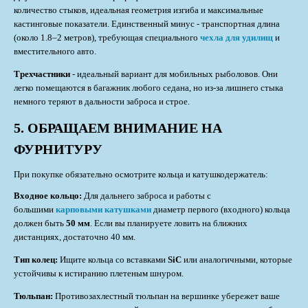
количество стыков, идеальная геометрия изгиба и максимальные
кастинговые показатели. Единственный минус - транспортная длина
(около 1.8–2 метров), требующая специального
чехла для удилищ
и
вместительного авто.
Трехчастники
- идеальный вариант для мобильных рыболовов. Они
легко помещаются в багажник любого седана, но из-за лишнего стыка
немного теряют в дальности заброса и строе.
5. ОБРАЩАЕМ ВНИМАНИЕ НА
ФУРНИТУРУ
При покупке обязательно осмотрите кольца и катушкодержатель:
Входное кольцо:
Для дальнего заброса и работы с
большими
карповыми катушками
диаметр первого (входного) кольца
должен быть
50 мм
. Если вы планируете ловить на ближних
дистанциях, достаточно 40 мм.
Тип колец:
Ищите кольца со вставками
SiC
или аналогичными, которые
устойчивы к истиранию плетеным шнуром.
Тюльпан:
Противозахлестный тюльпан на вершинке убережет ваше