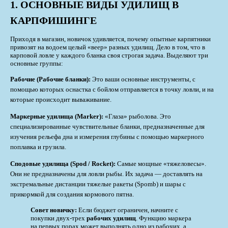
1. ОСНОВНЫЕ ВИДЫ УДИЛИЩ В
КАРПФИШИНГЕ
Приходя в магазин, новичок удивляется, почему опытные карпятники
привозят на водоем целый «веер» разных удилищ. Дело в том, что в
карповой ловле у каждого бланка своя строгая задача. Выделяют три
основные группы:
Рабочие (Рабочие бланки):
Это ваши основные инструменты, с
помощью которых оснастка с бойлом отправляется в точку ловли, и на
которые происходит вываживание.
Маркерные удилища (Marker)
:
«Глаза» рыболова. Это
специализированные чувствительные бланки, предназначенные для
изучения рельефа дна и измерения глубины с помощью маркерного
поплавка и грузила.
Сподовые удилища (Spod / Rocket)
:
Самые мощные «тяжеловесы».
Они не предназначены для ловли рыбы. Их задача — доставлять на
экстремальные дистанции тяжелые ракеты (Spomb) и шары с
прикормкой для создания кормового пятна.
Совет новичку:
Если бюджет ограничен, начните с
покупки двух-трех
рабочих удилищ
. Функцию маркера
на первых порах может выполнять одно из рабочих, а