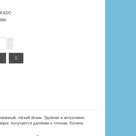
IKADO
360
+
-
ованный, лёгкий бланк. Удобная и интуитивно
аброс получается далёким и точным. Колена