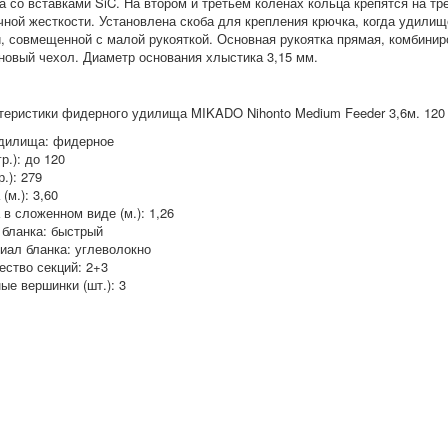
а со вставками SiC. На втором и третьем коленах кольца крепятся на тр
чной жесткости. Установлена скоба для крепления крючка, когда удилищ
й, совмещенной с малой рукояткой. Основная рукоятка прямая, комбиниро
новый чехол. Диаметр основания хлыстика 3,15 мм.
теристики фидерного удилища MIKADO Nihonto Medium Feeder 3,6м. 120 
дилища: фидерное
гр.): до 120
р.): 279
(м.): 3,60
 в сложенном виде (м.): 1,26
 бланка: быстрый
иал бланка: углеволокно
ество секций: 2+3
ые вершинки (шт.): 3