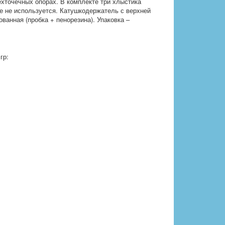
ехточечных опорах. В комплекте три хлыстика
е не используется. Катушкодержатель с верхней
ванная (пробка + пенорезина). Упаковка –
гр: