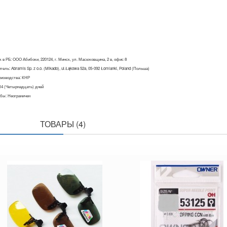
 в РБ: ООО Абибоки, 220124, г. Минск, ул. Масюковщина, 2 в, офис 8
ель: Abramis Sp. z o.o. (Mikado), ul.Łąkowa 52a, 05-092 Łomianki, Poland (Польша)
оизводства: КНР
 14 (Четырнадцать) дней
бы: Неограничен
ПОХОЖИЕ
ТОВАРЫ (4)